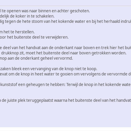
 te openen was naar binnen en achter geschoten.
elijk de koker in te schakelen.
dig tegen de hete stoom van het kokende water en bij het herhaald indr
 het te herstellen.
oor het buitenste deel te verwijderen.
e deel van het handvat aan de onderkant naar boven en trek hier het bui
 drukknop zit, moet het buitenste deel naar boven getrokken worden.
knop aan de onderkant geheel vervormd.
zaken bleek een vervanging van de knop niet te koop.
vat om de knop in heet water te gooien om vervolgens de vervormde de
 kunststof een geheugen te hebben: Terwijl de knop in het kokende water 
de juiste plek teruggeplaatst waarna het buitenste deel van het handva