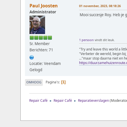
Paul Joosten
01 november, 2023, 08:18:26
Administrator
Mooi succesje Roy. Heb je 
1 persoon
vindt dit leuk.
Sr. Member
"Try and leave this world a lit
Berichten: 71
"Verbeter de wereld, begin bij 
..."maar stop daarna niet en h
https://duurzamehuizenroute.
Locatie: Veendam
Gelogd
Pagina's
OMHOOG
1
Repair Café
Repair Café
Reparatieverslagen
(Moderato
►
►