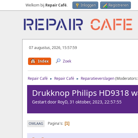
Welkom bij
Repair Café
.
Inloggen
Registreren
07 augustus, 2026, 15:57:59
Index
Zoek
Repair Café
Repair Café
Reparatieverslagen
(Moderators
►
►
Drukknop Philips HD9318 w
Gestart door RoyD, 31 oktober, 2023, 22:57:55
Pagina's
OMLAAG
1