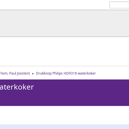
:
hvm
,
Paul Joosten
)
Drukknop Philips HD9318 waterkoker
►
aterkoker