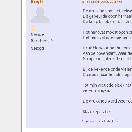
RoyD
31 oktober, 2023, 22:57:55
De drukknop om het deksel
Dit gebeurde door herhaald
De knop bleek niet besten
Het handvat moest open om
Newbie
Het handvat is te openen d
Berichten: 2
Druk hiervoor het buitenst
Gelogd
Aan de bovenkant, waar de
Na opening bleek de druk
Bij de bekende onderdelen
Daarom maar het idee opge
Tot mijn vreugde bleek het
vervormingen.
De drukknop werd weer op 
Klaar reparatie.
1 persoon
vindt dit leuk.