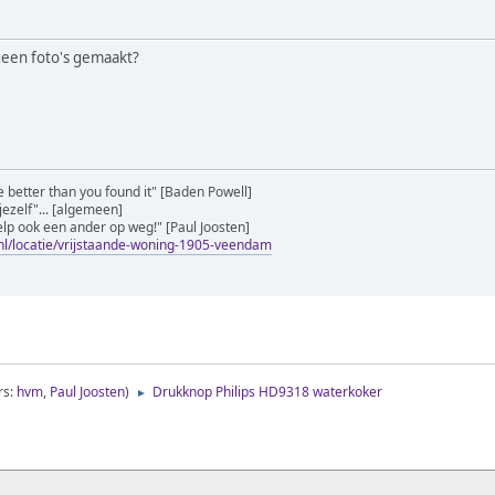
geen foto's gemaakt?
tle better than you found it" [Baden Powell]
jezelf"... [algemeen]
elp ook een ander op weg!" [Paul Joosten]
nl/locatie/vrijstaande-woning-1905-veendam
rs:
hvm
,
Paul Joosten
)
Drukknop Philips HD9318 waterkoker
►