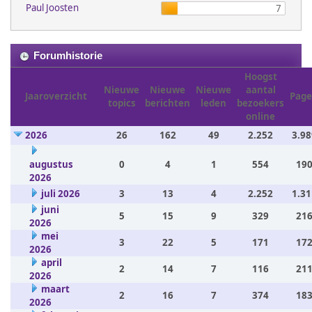
Paul Joosten
7
Forumhistorie
Hoogst
Nieuwe
Nieuwe
Nieuwe
aantal
Jaaroverzicht
Page
topics
berichten
leden
bezoekers
online
2026
26
162
49
2.252
3.98
augustus
0
4
1
554
190
2026
juli 2026
3
13
4
2.252
1.31
juni
5
15
9
329
216
2026
mei
3
22
5
171
172
2026
april
2
14
7
116
211
2026
maart
2
16
7
374
183
2026