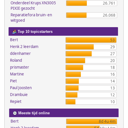
Onderdeel Krups XN3005
26.761
PIXIE gezocht
Reparatiefora bruin- en
26.068
witgoed
Top 10 topicstarters
Bert
53
Henk 2 leerdam
29
ddenhamer
27
Roland
20
prismaster
18
Martine
16
Piet
14
Paul Joosten
13
Drambuie
12
Repiet
10
Meeste tijd online
Bert
8d 4u 4m