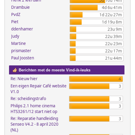
Henk 2 leerdam
5d 10u 14m
Drambuie
4d 6u 41m
PvdZ
1d 22u 27m
Piet
1d 19u 8m
ddenhamer
23u 9m
Judy
22u 39m
Martine
22u 23m
prismaster
22u 17m
Paul Joosten
21u 44m
Berichten met de meeste Vind-ik-leuks
Re: Nieuw hier
4
Een eigen Repair Café website
3
V1.0
Re: scheidingstrafo
3
Philips 2.1 home cinema
3
HTS3261/12 start niet op
Re: Reparatie handleiding
3
Senseo V4.2 - 8 april 2020
(NL)