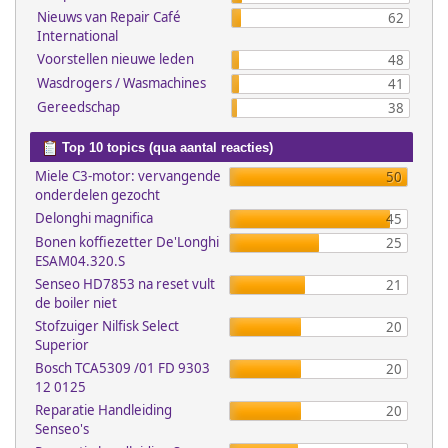
Nieuws van Repair Café
62
International
Voorstellen nieuwe leden
48
Wasdrogers / Wasmachines
41
Gereedschap
38
Top 10 topics (qua aantal reacties)
Miele C3-motor: vervangende
50
onderdelen gezocht
Delonghi magnifica
45
Bonen koffiezetter De'Longhi
25
ESAM04.320.S
Senseo HD7853 na reset vult
21
de boiler niet
Stofzuiger Nilfisk Select
20
Superior
Bosch TCA5309 /01 FD 9303
20
12 0125
Reparatie Handleiding
20
Senseo's