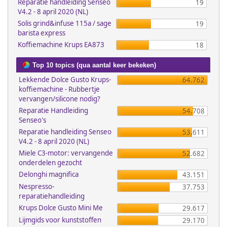
Reparatie handleiding Senseo
19
V4.2 - 8 april 2020 (NL)
Solis grind&infuse 115a / sage
19
barista express
Koffiemachine Krups EA873
18
Top 10 topics (qua aantal keer bekeken)
Lekkende Dolce Gusto Krups-
64.762
koffiemachine - Rubbertje
vervangen/silicone nodig?
Reparatie Handleiding
54.708
Senseo's
Reparatie handleiding Senseo
53.611
V4.2 - 8 april 2020 (NL)
Miele C3-motor: vervangende
52.682
onderdelen gezocht
Delonghi magnifica
43.151
Nespresso-
37.753
reparatiehandleiding
Krups Dolce Gusto Mini Me
29.617
Lijmgids voor kunststoffen
29.170