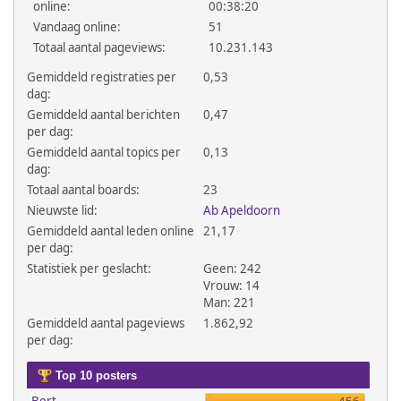
online:
00:38:20
Vandaag online:
51
Totaal aantal pageviews:
10.231.143
Gemiddeld registraties per
0,53
dag:
Gemiddeld aantal berichten
0,47
per dag:
Gemiddeld aantal topics per
0,13
dag:
Totaal aantal boards:
23
Nieuwste lid:
Ab Apeldoorn
Gemiddeld aantal leden online
21,17
per dag:
Statistiek per geslacht:
Geen: 242
Vrouw: 14
Man: 221
Gemiddeld aantal pageviews
1.862,92
per dag:
Top 10 posters