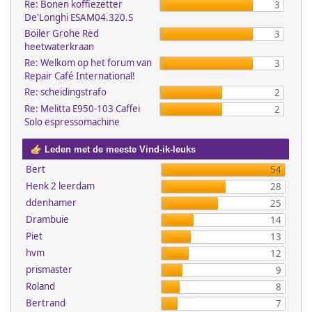
Re: Bonen koffiezetter
3
De'Longhi ESAM04.320.S
Boiler Grohe Red
3
heetwaterkraan
Re: Welkom op het forum van
3
Repair Café International!
Re: scheidingstrafo
2
Re: Melitta E950-103 Caffei
2
Solo espressomachine
Leden met de meeste Vind-ik-leuks
Bert
54
Henk 2 leerdam
28
ddenhamer
25
Drambuie
14
Piet
13
hvm
12
prismaster
9
Roland
8
Bertrand
7