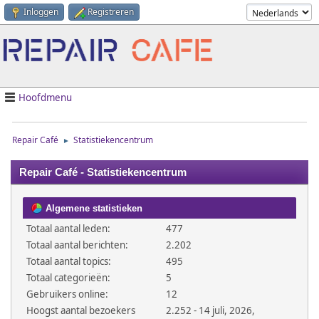
Inloggen
Registreren
Hoofdmenu
Repair Café
Statistiekencentrum
►
Repair Café - Statistiekencentrum
Algemene statistieken
Totaal aantal leden:
477
Totaal aantal berichten:
2.202
Totaal aantal topics:
495
Totaal categorieën:
5
Gebruikers online:
12
Hoogst aantal bezoekers
2.252 - 14 juli, 2026,