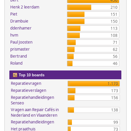
Bert
456
Henk 2 leerdam
210
Piet
151
Drambuie
150
ddenhamer
113
hvm
108
Paul Joosten
71
prismaster
62
Bertrand
56
Roland
46
Top 10 boards
Reparatievragen
1.170
Reparatieverslagen
173
Reparatiehandleidingen
156
Senseo
Vragen aan Repair Cafés in
138
Nederland en Vlaanderen
Reparatiehandleidingen
99
Het praathuis
73