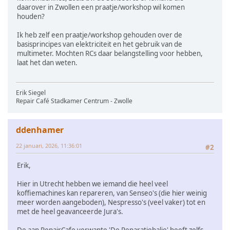
daarover in Zwollen een praatje/workshop wil komen
houden?
Ik heb zelf een praatje/workshop gehouden over de
basisprincipes van elektriciteit en het gebruik van de
multimeter. Mochten RCs daar belangstelling voor hebben,
laat het dan weten.
Erik Siegel
Repair Café Stadkamer Centrum - Zwolle
ddenhamer
22 januari, 2026, 11:36:01
#2
Erik,
Hier in Utrecht hebben we iemand die heel veel
koffiemachines kan repareren, van Senseo's (die hier weinig
meer worden aangeboden), Nespresso's (veel vaker) tot en
met de heel geavanceerde Jura's.
De aan RepairCafe verwante 'De Reparatiebalie' heeft zelfs