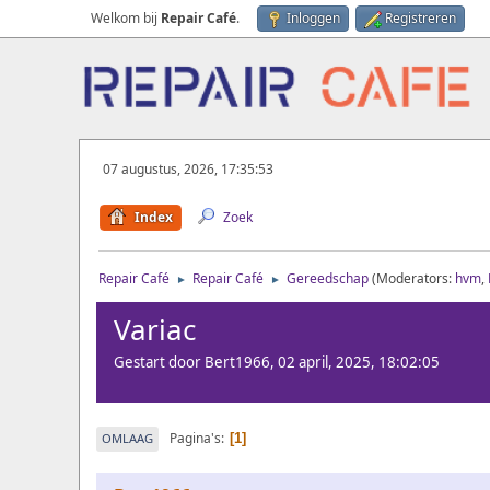
Welkom bij
Repair Café
.
Inloggen
Registreren
07 augustus, 2026, 17:35:53
Index
Zoek
Repair Café
Repair Café
Gereedschap
(Moderators:
hvm
,
►
►
Variac
Gestart door Bert1966, 02 april, 2025, 18:02:05
Pagina's
OMLAAG
1