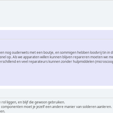
en nog ouderwets met een boutje, en sommigen hebben loodvrij tin in 
t snel op. Als we apparaten willen kunnen blijven repareren moeten we m
rschillend en veel reparateurs kunnen zonder hulpmiddelen (microscoop
e rol liggen, en blijf die gewoon gebruiken.
e componenten moet je jezelf een andere manier van solderen aanleren.
ren.