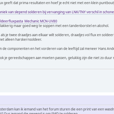
 geeft dat prima resultaten en hoef je echt niet met een klein puntboutj
niek van slepend solderen bij vervanging van LNK/TNY verschil in schone
oldeerfluxpasta Mechanic MCN-UV80
plakkerig maar goed weg te soppen met een tandenborstel en alcohol.
k als je twee draadjes aan elkaar wilt solderen, draadjes vol flux en sold
 met alleen harskernsoldeer.
van de componenten en het vorderen van de leeftijd zal meneer Hans An
je ook je gereedschappen aan moeten passen, gelukkig zijn die niet zo duur
msterdam kan ik iemand van het forum sturen die een print van een was
ct? Dus iemand die gewend is om SMD te solderen.