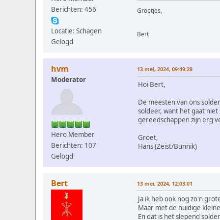
Berichten: 456
Groetjes,
Locatie: Schagen
Bert
Gelogd
hvm
13 mei, 2024, 09:49:28
Moderator
Hoi Bert,
De meesten van ons solder
soldeer, want het gaat nie
gereedschappen zijn erg ve
Hero Member
Groet,
Berichten: 107
Hans (Zeist/Bunnik)
Gelogd
Bert
13 mei, 2024, 12:03:01
Ja ik heb ook nog zo'n grot
Maar met de huidige klein
En dat is het slepend solde