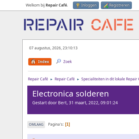
Welkom bij
Repair Café
.
Inloggen
Registreren
07 augustus, 2026, 23:10:13
Index
Zoek
Repair Café
Repair Café
Specialiteiten in dit lokale Repair
►
►
Electronica solderen
Gestart door Bert, 31 maart, 2022, 09:01:24
Pagina's
OMLAAG
1