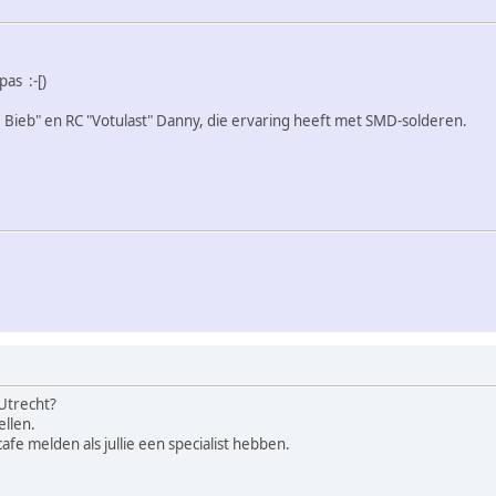
pas :-[)
de Bieb" en RC "Votulast" Danny, die ervaring heeft met SMD-solderen.
 Utrecht?
ellen.
afe melden als jullie een specialist hebben.