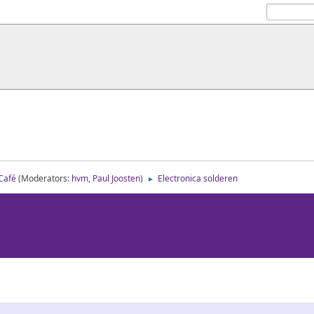
 Café
(Moderators:
hvm
,
Paul Joosten
)
Electronica solderen
►