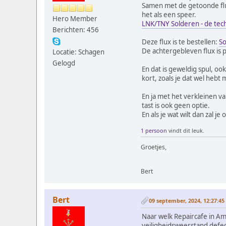
Samen met de getoonde flux
het als een speer.
Hero Member
LNK/TNY Solderen - de tech
Berichten: 456
Deze flux is te bestellen:
S
De achtergebleven flux is 
Locatie: Schagen
Gelogd
En dat is geweldig spul, oo
kort, zoals je dat wel hebt
En ja met het verkleinen 
tast is ook geen optie.
En als je wat wilt dan zal 
1 persoon
vindt dit leuk.
Groetjes,
Bert
Bert
09 september, 2024, 12:27:45
Naar welk Repaircafe in A
veiligheidsweerstand defe