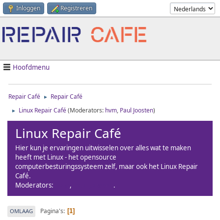
Inloggen
Registreren
Hoofdmenu
Repair Café
Repair Café
►
Linux Repair Café
(Moderators:
hvm
,
Paul Joosten
)
►
Linux Repair Café
Hier kun je ervaringen uitwisselen over alles wat te maken
heeft met Linux - het opensource
computerbesturingssysteem zelf, maar ook het Linux Repair
Café.
Moderators:
hvm
,
Paul Joosten
.
Pagina's
OMLAAG
1