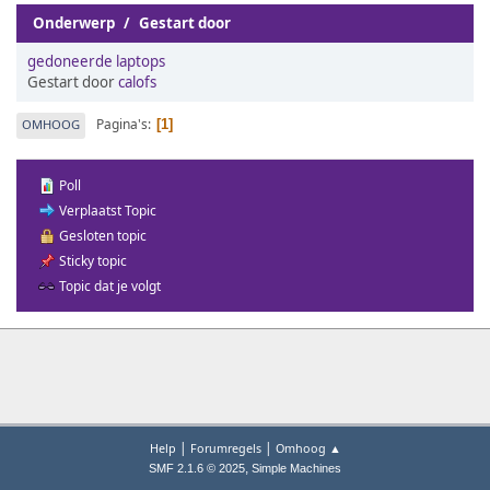
Onderwerp
/
Gestart door
gedoneerde laptops
Gestart door
calofs
Pagina's
OMHOOG
1
Poll
Verplaatst Topic
Gesloten topic
Sticky topic
Topic dat je volgt
|
|
Help
Forumregels
Omhoog ▲
,
SMF 2.1.6 © 2025
Simple Machines