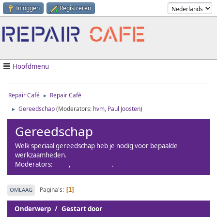
Inloggen
Registreren
Hoofdmenu
Repair Café
Repair Café
►
Gereedschap
(Moderators:
hvm
,
Paul Joosten
)
►
Gereedschap
Welk speciaal gereedschap heb je nodig voor bepaalde
werkzaamheden.
Moderators:
hvm
,
Paul Joosten
.
Pagina's
OMLAAG
1
Onderwerp
/
Gestart door