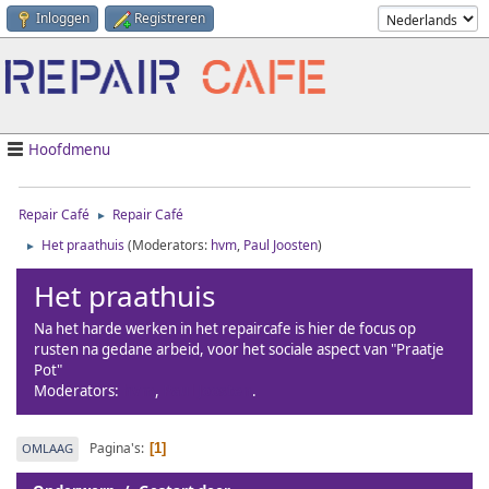
Inloggen
Registreren
Hoofdmenu
Repair Café
Repair Café
►
Het praathuis
(Moderators:
hvm
,
Paul Joosten
)
►
Het praathuis
Na het harde werken in het repaircafe is hier de focus op
rusten na gedane arbeid, voor het sociale aspect van "Praatje
Pot"
Moderators:
hvm
,
Paul Joosten
.
Pagina's
OMLAAG
1