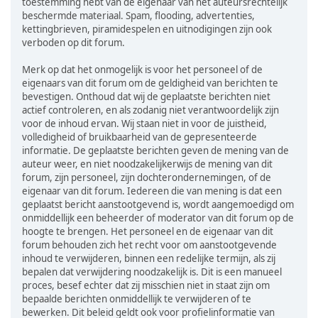
toestemming hebt van de eigenaar van het auteursrechtelijk
beschermde materiaal. Spam, flooding, advertenties,
kettingbrieven, piramidespelen en uitnodigingen zijn ook
verboden op dit forum.
Merk op dat het onmogelijk is voor het personeel of de
eigenaars van dit forum om de geldigheid van berichten te
bevestigen. Onthoud dat wij de geplaatste berichten niet
actief controleren, en als zodanig niet verantwoordelijk zijn
voor de inhoud ervan. Wij staan niet in voor de juistheid,
volledigheid of bruikbaarheid van de gepresenteerde
informatie. De geplaatste berichten geven de mening van de
auteur weer, en niet noodzakelijkerwijs de mening van dit
forum, zijn personeel, zijn dochterondernemingen, of de
eigenaar van dit forum. Iedereen die van mening is dat een
geplaatst bericht aanstootgevend is, wordt aangemoedigd om
onmiddellijk een beheerder of moderator van dit forum op de
hoogte te brengen. Het personeel en de eigenaar van dit
forum behouden zich het recht voor om aanstootgevende
inhoud te verwijderen, binnen een redelijke termijn, als zij
bepalen dat verwijdering noodzakelijk is. Dit is een manueel
proces, besef echter dat zij misschien niet in staat zijn om
bepaalde berichten onmiddellijk te verwijderen of te
bewerken. Dit beleid geldt ook voor profielinformatie van