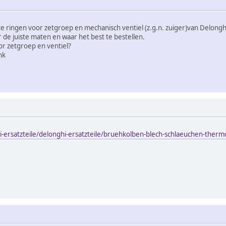
ste ringen voor zetgroep en mechanisch ventiel (z.g.n. zuiger)van Delong
 de juiste maten en waar het best te bestellen.
or zetgroep en ventiel?
nk
i-ersatzteile/delonghi-ersatzteile/bruehkolben-blech-schlaeuchen-ther