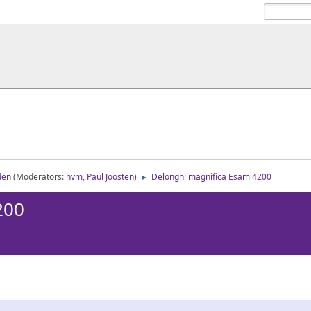
den
(Moderators:
hvm
,
Paul Joosten
)
Delonghi magnifica Esam 4200
►
200