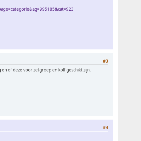
tml?page=categorie&ag=995185&cat=923
#3
en of deze voor zetgroep en kolf geschikt zijn.
#4