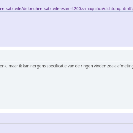
i-ersatzteile/delonghi-ersatzteile-esam-4200.s-magnifica/dichtung.h
nk, maar ik kan nergens specificatie van de ringen vinden zoala afmeting 