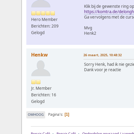
Klik bij de gewenste ring op
https://komtra.de/delonghi
Ga vervolgens met de curso
Hero Member
Berichten: 209
Mvg
Gelogd
Henk2
Henkw
26 maart, 2025, 10:48:32
Sorry Henk, had ik nie gezi
Dank voor je reactie
Jr. Member
Berichten: 16
Gelogd
Pagina's
OMHOOG
1
Repair Café
Repair Café
Onderdelen gevraagd / aange