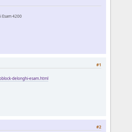
hi Esam 4200
#1
moblock-delonghi-esam.html
#2