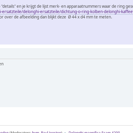
 "details" en je krijgt de lijst merk- en apparaatnummers waar de ring gesc
-ersatzteile/delonghi-ersatzteile/dichtung-o-ring-kolben-delonghi-kaffe
r over de afbeelding dan blijkt deze Ø 44 x d4 mm te meten.
en
boden
(Moderators:
hvm
,
Paul Joosten
)
Delonghi magnifica Esam 4200