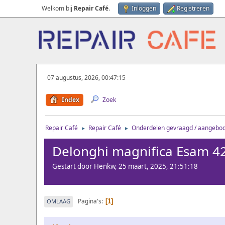
Welkom bij
Repair Café
.
Inloggen
Registreren
07 augustus, 2026, 00:47:15
Index
Zoek
Repair Café
Repair Café
Onderdelen gevraagd / aangebo
►
►
Delonghi magnifica Esam 4
Gestart door Henkw, 25 maart, 2025, 21:51:18
Pagina's
OMLAAG
1