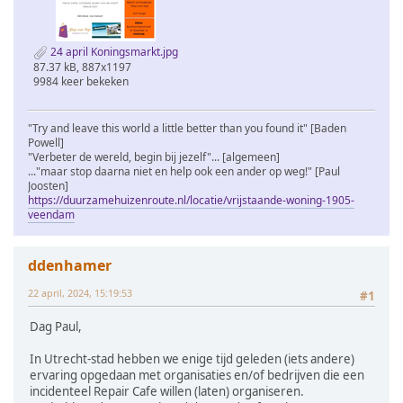
24 april Koningsmarkt.jpg
87.37 kB, 887x1197
9984 keer bekeken
"Try and leave this world a little better than you found it" [Baden
Powell]
"Verbeter de wereld, begin bij jezelf"... [algemeen]
..."maar stop daarna niet en help ook een ander op weg!" [Paul
Joosten]
https://duurzamehuizenroute.nl/locatie/vrijstaande-woning-1905-
veendam
ddenhamer
22 april, 2024, 15:19:53
#1
Dag Paul,
In Utrecht-stad hebben we enige tijd geleden (iets andere)
ervaring opgedaan met organisaties en/of bedrijven die een
incidenteel Repair Cafe willen (laten) organiseren.