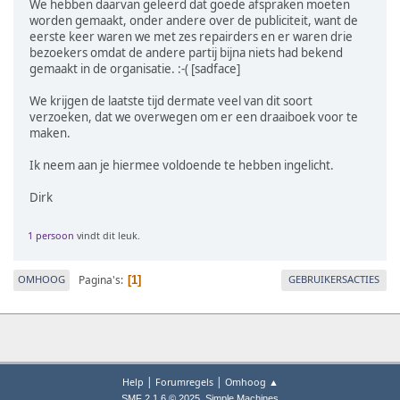
We hebben daarvan geleerd dat goede afspraken moeten
worden gemaakt, onder andere over de publiciteit, want de
eerste keer waren we met zes repairders en er waren drie
bezoekers omdat de andere partij bijna niets had bekend
gemaakt in de organisatie. :-( [sadface]
We krijgen de laatste tijd dermate veel van dit soort
verzoeken, dat we overwegen om er een draaiboek voor te
maken.
Ik neem aan je hiermee voldoende te hebben ingelicht.
Dirk
1 persoon
vindt dit leuk.
Pagina's
OMHOOG
GEBRUIKERSACTIES
1
|
|
Help
Forumregels
Omhoog ▲
,
SMF 2.1.6 © 2025
Simple Machines