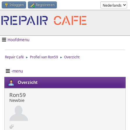
Inloggen
Registreren
Hoofdmenu
Repair Café
Profiel van Ron59
Overzicht
►
►
-menu
Overzicht
Ron59
Newbie