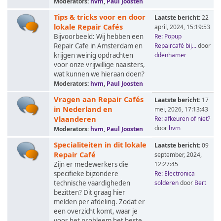
Moderators:
hvm
,
Paul Joosten
Tips & tricks voor en door
Laatste bericht:
22
lokale Repair Cafés
april, 2024, 15:19:53
Bijvoorbeeld: Wij hebben een
Re: Popup
Repair Cafe in Amsterdam en
Repaircafé bij...
door
krijgen weinig opdrachten
ddenhamer
voor onze vrijwillige naaisters,
wat kunnen we hieraan doen?
Moderators:
hvm
,
Paul Joosten
Vragen aan Repair Cafés
Laatste bericht:
17
in Nederland en
mei, 2026, 17:13:43
Vlaanderen
Re: afkeuren of niet?
door
hvm
Moderators:
hvm
,
Paul Joosten
Specialiteiten in dit lokale
Laatste bericht:
09
Repair Café
september, 2024,
Zijn er medewerkers die
12:27:45
specifieke bijzondere
Re: Electronica
technische vaardigheden
solderen
door
Bert
bezitten? Dit graag hier
melden per afdeling. Zodat er
een overzicht komt, waar je
voor het probleem het beste