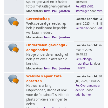
speler gemaakt en ik heb er
10:55:46
foto's met uitleg van gemaakt.
Re: AEG VX82
Moderators:
hvm
,
Paul Joosten
stofzuiger
door
hvm
Gereedschap
Laatste bericht:
04
Welk speciaal gereedschap
april, 2025, 14:13:18
heb je nodig voor bepaalde
Re: Variac
door
Bert
werkzaamheden.
Moderators:
hvm
,
Paul Joosten
Onderdelen gevraagd /
Laatste bericht:
26
aangeboden
maart, 2025,
Heb je onderdelen nodig, of
10:48:32
heb je ze over, plaats hier je
Re: Delonghi
bericht.
magnifica E...
door
Henkw
Moderators:
hvm
,
Paul Joosten
Website Repair Café
Laatste bericht:
30
opzetten
juli, 2026, 14:41:22
Het wiel is al lang
Re: Overgang naar
uitgevonden, dat geldt ook
een st...
door
voor de Repaircafé's. Hier de
ddenhamer
plaats om die ervaringen te
delen.