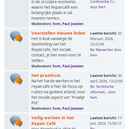
in de circulaire economie,
Conferentie Ci...
waarin het Repaircafé een
door
Bert
belangrijke plaats in zal
moeten nemen.
Moderators:
hvm
,
Paul Joosten
Voorstellen nieuwe leden
Laatste bericht:
25
Het is leuk vanwege de
februari, 2026,
doelstelling van het
23:22:58
Repaircafe, het sociale
Re: Nieuw hier
door
contact, je hier even voor te
hvm
stellen.
Moderators:
hvm
,
Paul Joosten
Het praathuis
Laatste bericht:
30
Na het harde werken in het
april, 2026, 13:22:06
repaircafe is hier de focus op
Re: Technische
rusten na gedane arbeid, voor
informati...
door
het sociale aspect van "Praatje
hvm
Pot"
Moderators:
hvm
,
Paul Joosten
Veilig werken in het
Laatste bericht:
17
Repair Café
juni, 2024, 15:56:12
Re: