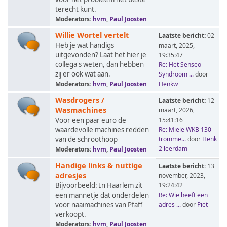
terecht kunt.
Moderators:
hvm
,
Paul Joosten
Willie Wortel vertelt
Laatste bericht:
02
Heb je wat handigs
maart, 2025,
uitgevonden? Laat het hier je
19:35:47
collega's weten, dan hebben
Re: Het Senseo
zij er ook wat aan.
Syndroom ...
door
Moderators:
hvm
,
Paul Joosten
Henkw
Wasdrogers /
Laatste bericht:
12
Wasmachines
maart, 2026,
Voor een paar euro de
15:41:16
waardevolle machines redden
Re: Miele WKB 130
van de schroothoop
tromme...
door
Henk
2 leerdam
Moderators:
hvm
,
Paul Joosten
Handige links & nuttige
Laatste bericht:
13
adresjes
november, 2023,
Bijvoorbeeld: In Haarlem zit
19:24:42
een mannetje dat onderdelen
Re: Wie heeft een
voor naaimachines van Pfaff
adres ...
door
Piet
verkoopt.
Moderators:
hvm
,
Paul Joosten