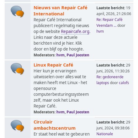
Nieuws van Repair Café
Laatste bericht:
19
International
april, 2026, 21:26:06
Repair Café International
Re: Repair Café
publiceert regelmatig nieuws
Veendam ...
door
op de website
Repaircafe.org
.
hvm
Links naar deze actuele
berichten vind je hier. Klik
door en blijf op de hoogte.
Moderators:
hvm
,
Paul Joosten
Linux Repair Café
Laatste bericht:
29
Hier kun je ervaringen
juni, 2026, 11:30:26
uitwisselen over alles wat te
Re: gedoneerde
maken heeft met Linux - het
laptops
door
calofs
opensource
computerbesturingssysteem
zelf, maar ook het Linux
Repair Café.
Moderators:
hvm
,
Paul Joosten
Circulair
Laatste bericht:
29
ambachtscentrum
juni, 2024, 09:38:06
Er staat heel wat te gebeuren
Nationale