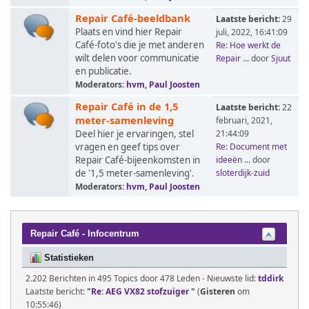
Repair Café-beeldbank
Laatste bericht:
29
Plaats en vind hier Repair
juli, 2022, 16:41:09
Café-foto's die je met anderen
Re: Hoe werkt de
wilt delen voor communicatie
Repair ...
door
Sjuut
en publicatie.
Moderators:
hvm
,
Paul Joosten
Repair Café in de 1,5
Laatste bericht:
22
meter-samenleving
februari, 2021,
Deel hier je ervaringen, stel
21:44:09
vragen en geef tips over
Re: Document met
Repair Café-bijeenkomsten in
ideeën ...
door
de '1,5 meter-samenleving'.
sloterdijk-zuid
Moderators:
hvm
,
Paul Joosten
Repair Café - Infocentrum
Statistieken
2.202 Berichten in 495 Topics door 478 Leden - Nieuwste lid:
tddirk
Laatste bericht:
"
Re: AEG VX82 stofzuiger
"
(
Gisteren
om
10:55:46)