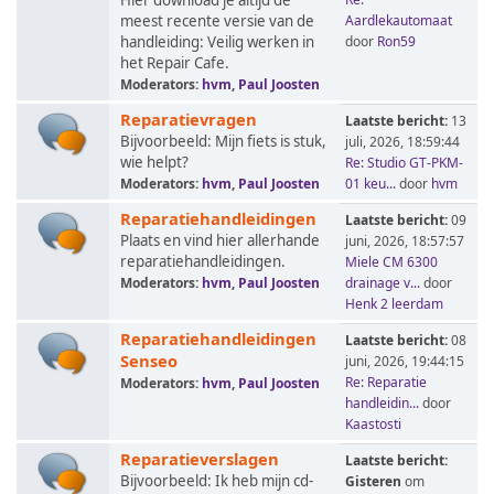
Hier download je altijd de
meest recente versie van de
Aardlekautomaat
handleiding: Veilig werken in
door
Ron59
het Repair Cafe.
Moderators:
hvm
,
Paul Joosten
Reparatievragen
Laatste bericht:
13
Bijvoorbeeld: Mijn fiets is stuk,
juli, 2026, 18:59:44
wie helpt?
Re: Studio GT-PKM-
Moderators:
hvm
,
Paul Joosten
01 keu...
door
hvm
Reparatiehandleidingen
Laatste bericht:
09
Plaats en vind hier allerhande
juni, 2026, 18:57:57
reparatiehandleidingen.
Miele CM 6300
Moderators:
hvm
,
Paul Joosten
drainage v...
door
Henk 2 leerdam
Reparatiehandleidingen
Laatste bericht:
08
Senseo
juni, 2026, 19:44:15
Re: Reparatie
Moderators:
hvm
,
Paul Joosten
handleidin...
door
Kaastosti
Reparatieverslagen
Laatste bericht:
Bijvoorbeeld: Ik heb mijn cd-
Gisteren
om