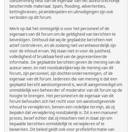
toestemming hebt van de eigenaar van het auteursrechtelijk
beschermde materiaal. Spam, flooding, advertenties,
kettingbrieven, piramidespelen en uitnodigingen zijn ook
verboden op dit forum.
Merk op dat het onmogelijk is voor het personeel of de
eigenaars van dit forum om de geldigheid van berichten te
bevestigen. Onthoud dat wij de geplaatste berichten niet
actief controleren, en als zodanig niet verantwoordelijk zijn
voor de inhoud ervan. Wij staan niet in voor de juistheid,
volledigheid of bruikbaarheid van de gepresenteerde
informatie. De geplaatste berichten geven de mening van de
auteur weer, en niet noodzakelijkerwijs de mening van dit
forum, zijn personeel, zijn dochterondernemingen, of de
eigenaar van dit forum. Iedereen die van mening is dat een
geplaatst bericht aanstootgevend is, wordt aangemoedigd om
onmiddellijk een beheerder of moderator van dit forum op de
hoogte te brengen. Het personeel en de eigenaar van dit
forum behouden zich het recht voor om aanstootgevende
inhoud te verwijderen, binnen een redelijke termijn, als zij
bepalen dat verwijdering noodzakelijk is. Dit is een manueel
proces, besef echter dat zij misschien niet in staat zijn om
bepaalde berichten onmiddellijk te verwijderen of te
bewerken. Dit beleid geldt ook voor profielinformatie van