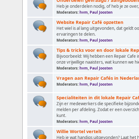
Onderdelen gevraagd / aangebode
Heb je onderdelen nodig, of heb je ze over, 
Moderators:
hvm
,
Paul Joosten
Website Repair Café opzetten
Het wiel is al lang uitgevonden, dat geldt o
ervaringen te delen.
Moderators:
hvm
,
Paul Joosten
Tips & tricks voor en door lokale Rep
Bijvoorbeeld: Wij hebben een Repair Cafe 
onze vrijwillige naaisters, wat kunnen we h
Moderators:
hvm
,
Paul Joosten
Vragen aan Repair Cafés in Nederl
Moderators:
hvm
,
Paul Joosten
Specialiteiten in dit lokale Repair Ca
Zijn er medewerkers die specifieke bijzond
melden per afdeling. Zodat er een overzich
kunt.
Moderators:
hvm
,
Paul Joosten
Willie Wortel vertelt
Heb je wat handigs uitgevonden? Laat het hi