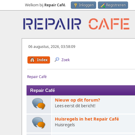
Welkom bij
Repair Café
.
Inloggen
Registreren
06 augustus, 2026, 03:58:09
Index
Zoek
Repair Café
Repair Café
Nieuw op dit forum?
Lees eerst dit bericht!
Huisregels in het Repair Café
Huisregels