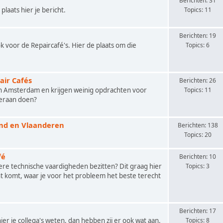
n
Berichten: 31
plaats hier je bericht.
Topics: 11
Berichten: 19
ok voor de Repaircafé's. Hier de plaats om die
Topics: 6
air Cafés
Berichten: 26
in Amsterdam en krijgen weinig opdrachten voor
Topics: 11
ieraan doen?
and en Vlaanderen
Berichten: 138
Topics: 20
fé
Berichten: 10
ere technische vaardigheden bezitten? Dit graag hier
Topics: 3
t komt, waar je voor het probleem het beste terecht
Berichten: 17
er je collega's weten, dan hebben zij er ook wat aan.
Topics: 8