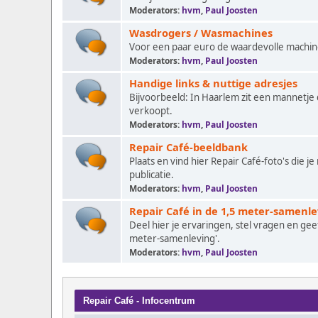
Moderators:
hvm
,
Paul Joosten
Wasdrogers / Wasmachines
Voor een paar euro de waardevolle machi
Moderators:
hvm
,
Paul Joosten
Handige links & nuttige adresjes
Bijvoorbeeld: In Haarlem zit een mannetje
verkoopt.
Moderators:
hvm
,
Paul Joosten
Repair Café-beeldbank
Plaats en vind hier Repair Café-foto's die 
publicatie.
Moderators:
hvm
,
Paul Joosten
Repair Café in de 1,5 meter-samenle
Deel hier je ervaringen, stel vragen en gee
meter-samenleving'.
Moderators:
hvm
,
Paul Joosten
Repair Café - Infocentrum