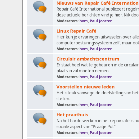
Nieuws van Repair Café Internation
Repair Café International publiceert regel
deze actuele berichten vind je hier. Klik doo
Moderators:
hvm
,
Paul Joosten
Linux Repair Café
Hier kun je ervaringen uitwisselen over al
computerbesturingssysteem zelf, maar ook 
Moderators:
hvm
,
Paul Joosten
Circulair ambachtscentrum
Er staat heel wat te gebeuren in de circula
plaats in zal moeten nemen.
Moderators:
hvm
,
Paul Joosten
Voorstellen nieuwe leden
Het is leuk vanwege de doelstelling van het 
stellen.
Moderators:
hvm
,
Paul Joosten
Het praathuis
Na het harde werken in het repaircafe is h
sociale aspect van "Praatje Pot"
Moderators:
hvm
,
Paul Joosten