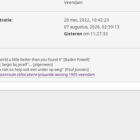
Veendam
tratie:
20 mei, 2022, 10:42:23
07 augustus, 2026, 02:59:13
Gisteren
om 11:27:33
world a little better than you found it" [Baden Powell]
 begin bij jezelf"... [algemeen]
a niet en help ook een ander op weg!" [Paul Joosten]
izenroute.nl/locatie/vrijstaande-woning-1905-veendam