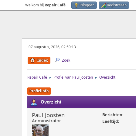
Welkom bij
Repair Café
.
Inloggen
Registreren
07 augustus, 2026, 02:59:13
Index
Zoek
Repair Café
Profiel van Paul Joosten
Overzicht
►
►
Profielinfo
Overzicht
Paul Joosten
Berichten:
Administrator
Leeftijd: