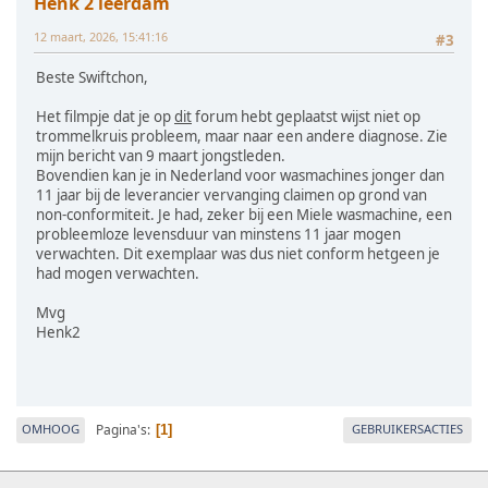
Henk 2 leerdam
12 maart, 2026, 15:41:16
#3
Beste Swiftchon,
Het filmpje dat je op
dit
forum hebt geplaatst wijst niet op
trommelkruis probleem, maar naar een andere diagnose. Zie
mijn bericht van 9 maart jongstleden.
Bovendien kan je in Nederland voor wasmachines jonger dan
11 jaar bij de leverancier vervanging claimen op grond van
non-conformiteit. Je had, zeker bij een Miele wasmachine, een
probleemloze levensduur van minstens 11 jaar mogen
verwachten. Dit exemplaar was dus niet conform hetgeen je
had mogen verwachten.
Mvg
Henk2
Pagina's
OMHOOG
GEBRUIKERSACTIES
1