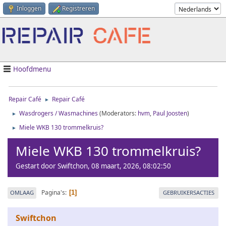
Inloggen
Registreren
Hoofdmenu
Repair Café
Repair Café
►
Wasdrogers / Wasmachines
(Moderators:
hvm
,
Paul Joosten
)
►
Miele WKB 130 trommelkruis?
►
Miele WKB 130 trommelkruis?
Gestart door Swiftchon, 08 maart, 2026, 08:02:50
Pagina's
OMLAAG
GEBRUIKERSACTIES
1
Swiftchon