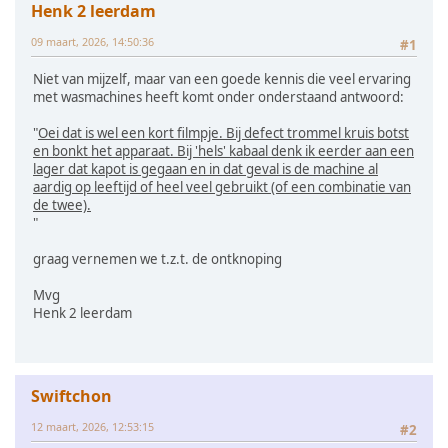
Henk 2 leerdam
09 maart, 2026, 14:50:36
#1
Niet van mijzelf, maar van een goede kennis die veel ervaring
met wasmachines heeft komt onder onderstaand antwoord:
"
Oei dat is wel een kort filmpje. Bij defect trommel kruis botst
en bonkt het apparaat. Bij 'hels' kabaal denk ik eerder aan een
lager dat kapot is gegaan en in dat geval is de machine al
aardig op leeftijd of heel veel gebruikt (of een combinatie van
de twee).
"
graag vernemen we t.z.t. de ontknoping
Mvg
Henk 2 leerdam
Swiftchon
12 maart, 2026, 12:53:15
#2