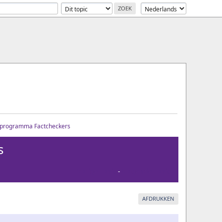
tv-programma Factcheckers
s
Vorige Topic
-
Volgende Topic
AFDRUKKEN