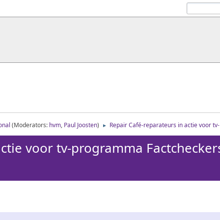
onal
(Moderators:
hvm
,
Paul Joosten
)
Repair Café-reparateurs in actie voor 
►
actie voor tv-programma Factchecker