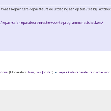
twaalf Repair Café-reparateurs de uitdaging aan op televisie bij Factchec
/repair-cafe-reparateurs-in-actie-voor-tv-programma-factcheckers/
tional
(Moderators:
hvm
,
Paul Joosten
)
Repair Café-reparateurs in actie voo
►