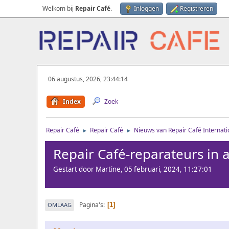
Welkom bij
Repair Café
.
Inloggen
Registreren
06 augustus, 2026, 23:44:14
Index
Zoek
Repair Café
Repair Café
Nieuws van Repair Café Internati
►
►
Repair Café-reparateurs in 
Gestart door Martine, 05 februari, 2024, 11:27:01
Pagina's
OMLAAG
1