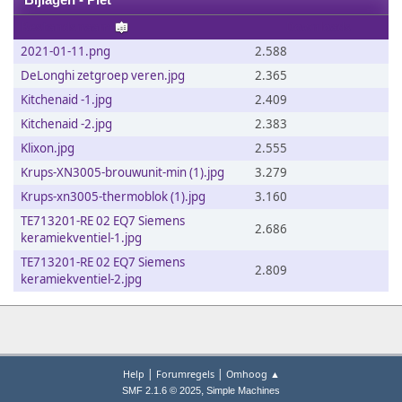
Bijlagen - Piet
Bestandsnaam
Downloads
2021-01-11.png
2.588
DeLonghi zetgroep veren.jpg
2.365
Kitchenaid -1.jpg
2.409
Kitchenaid -2.jpg
2.383
Klixon.jpg
2.555
Krups-XN3005-brouwunit-min (1).jpg
3.279
Krups-xn3005-thermoblok (1).jpg
3.160
TE713201-RE 02 EQ7 Siemens
2.686
keramiekventiel-1.jpg
TE713201-RE 02 EQ7 Siemens
2.809
keramiekventiel-2.jpg
|
|
Help
Forumregels
Omhoog ▲
,
SMF 2.1.6 © 2025
Simple Machines