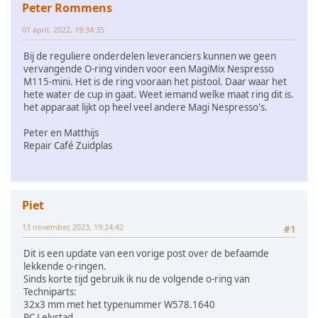
Peter Rommens
01 april, 2022, 19:34:35
Bij de reguliere onderdelen leveranciers kunnen we geen
vervangende O-ring vinden voor een MagiMix Nespresso
M115-mini. Het is de ring vooraan het pistool. Daar waar het
hete water de cup in gaat. Weet iemand welke maat ring dit is.
het apparaat lijkt op heel veel andere Magi Nespresso's.
Peter en Matthijs
Repair Café Zuidplas
Piet
13 november, 2023, 19:24:42
#1
Dit is een update van een vorige post over de befaamde
lekkende o-ringen.
Sinds korte tijd gebruik ik nu de volgende o-ring van
Techniparts:
32x3 mm met het typenummer W578.1640
RC Lelystad