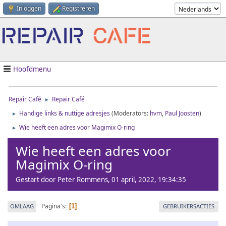
Inloggen
Registreren
Hoofdmenu
Repair Café
Repair Café
►
Handige links & nuttige adresjes
(Moderators:
hvm
,
Paul Joosten
)
►
Wie heeft een adres voor Magimix O-ring
►
Wie heeft een adres voor
Magimix O-ring
Gestart door Peter Rommens, 01 april, 2022, 19:34:35
Pagina's
OMLAAG
GEBRUIKERSACTIES
1