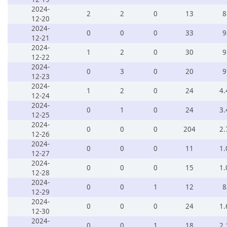
2024-
2
2
0
13
8
12-20
2024-
0
0
0
33
9
12-21
2024-
1
2
0
30
9
12-22
2024-
0
3
0
20
9
12-23
2024-
1
2
0
24
4.
12-24
2024-
0
1
0
24
3.
12-25
2024-
0
0
0
204
2.
12-26
2024-
0
0
0
11
1.
12-27
2024-
0
0
0
15
1.
12-28
2024-
0
0
1
12
8
12-29
2024-
0
0
0
24
1.
12-30
2024-
0
0
1
18
2.