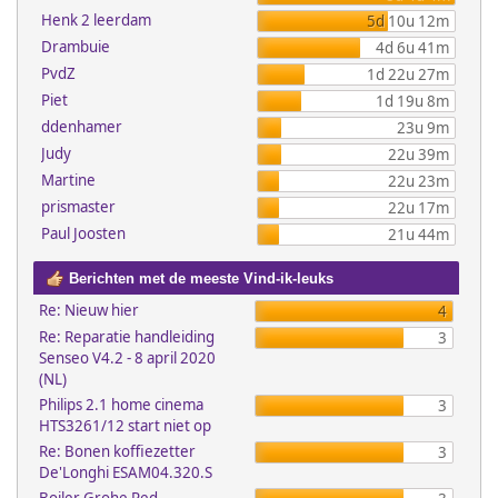
Henk 2 leerdam
5d 10u 12m
Drambuie
4d 6u 41m
PvdZ
1d 22u 27m
Piet
1d 19u 8m
ddenhamer
23u 9m
Judy
22u 39m
Martine
22u 23m
prismaster
22u 17m
Paul Joosten
21u 44m
Berichten met de meeste Vind-ik-leuks
Re: Nieuw hier
4
Re: Reparatie handleiding
3
Senseo V4.2 - 8 april 2020
(NL)
Philips 2.1 home cinema
3
HTS3261/12 start niet op
Re: Bonen koffiezetter
3
De'Longhi ESAM04.320.S