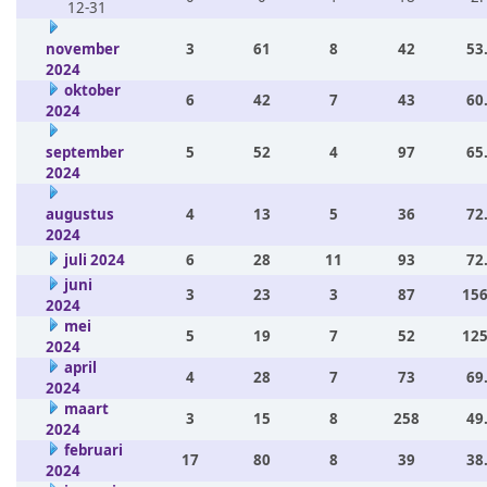
12-31
november
3
61
8
42
53
2024
oktober
6
42
7
43
60
2024
september
5
52
4
97
65
2024
augustus
4
13
5
36
72
2024
juli 2024
6
28
11
93
72
juni
3
23
3
87
156
2024
mei
5
19
7
52
125
2024
april
4
28
7
73
69
2024
maart
3
15
8
258
49
2024
februari
17
80
8
39
38
2024