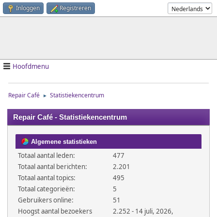
Inloggen
Registreren
Hoofdmenu
Repair Café
Statistiekencentrum
►
Repair Café - Statistiekencentrum
Algemene statistieken
Totaal aantal leden:
477
Totaal aantal berichten:
2.201
Totaal aantal topics:
495
Totaal categorieën:
5
Gebruikers online:
51
Hoogst aantal bezoekers
2.252 - 14 juli, 2026,