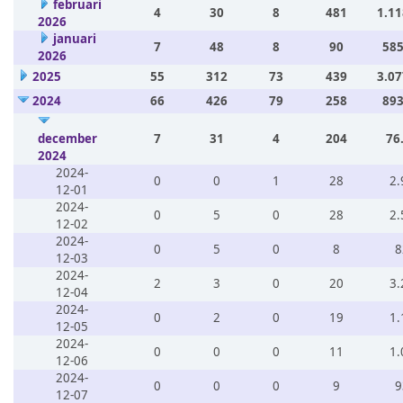
februari
4
30
8
481
1.11
2026
januari
7
48
8
90
585
2026
2025
55
312
73
439
3.07
2024
66
426
79
258
893
december
7
31
4
204
76
2024
2024-
0
0
1
28
2.
12-01
2024-
0
5
0
28
2.
12-02
2024-
0
5
0
8
8
12-03
2024-
2
3
0
20
3.
12-04
2024-
0
2
0
19
1.
12-05
2024-
0
0
0
11
1.
12-06
2024-
0
0
0
9
9
12-07