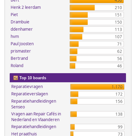
Bert
456
Henk 2 leerdam
210
Piet
151
Drambuie
150
ddenhamer
113
hvm
107
Paul Joosten
71
prismaster
62
Bertrand
56
Roland
46
Top 10 boards
Reparatievragen
1.170
Reparatieverslagen
172
Reparatiehandleidingen
156
Senseo
Vragen aan Repair Cafés in
138
Nederland en Vlaanderen
Reparatiehandleidingen
99
Het praathuis
73