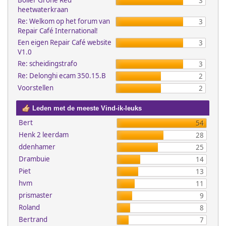
Boiler Grohe Red
3
heetwaterkraan
Re: Welkom op het forum van
3
Repair Café International!
Een eigen Repair Café website
3
V1.0
Re: scheidingstrafo
3
Re: Delonghi ecam 350.15.B
2
Voorstellen
2
Leden met de meeste Vind-ik-leuks
Bert
54
Henk 2 leerdam
28
ddenhamer
25
Drambuie
14
Piet
13
hvm
11
prismaster
9
Roland
8
Bertrand
7