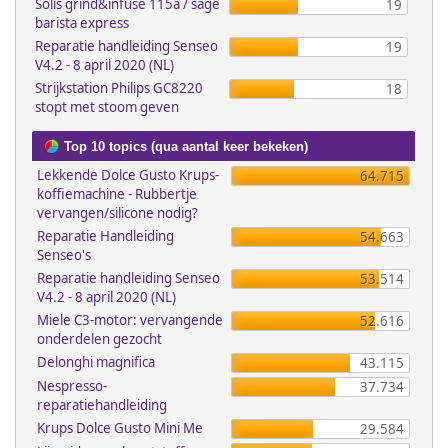
Solis grind&infuse 115a / sage
19
barista express
Reparatie handleiding Senseo
19
V4.2 - 8 april 2020 (NL)
Strijkstation Philips GC8220
18
stopt met stoom geven
Top 10 topics (qua aantal keer bekeken)
Lekkende Dolce Gusto Krups-
64.715
koffiemachine - Rubbertje
vervangen/silicone nodig?
Reparatie Handleiding
54.663
Senseo's
Reparatie handleiding Senseo
53.514
V4.2 - 8 april 2020 (NL)
Miele C3-motor: vervangende
52.616
onderdelen gezocht
Delonghi magnifica
43.115
Nespresso-
37.734
reparatiehandleiding
Krups Dolce Gusto Mini Me
29.584