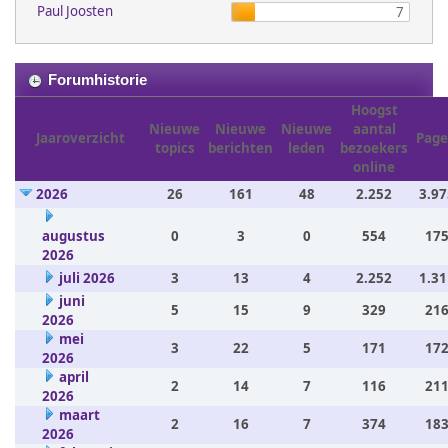
Paul Joosten
7
Forumhistorie
Hoogst
Nieuwe
Nieuwe
Nieuwe
aantal
Jaaroverzicht
Page
topics
berichten
leden
bezoekers
online
2026
26
161
48
2.252
3.97
augustus
0
3
0
554
175
2026
juli 2026
3
13
4
2.252
1.31
juni
5
15
9
329
216
2026
mei
3
22
5
171
172
2026
april
2
14
7
116
211
2026
maart
2
16
7
374
183
2026