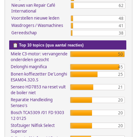
Nieuws van Repair Café
62
International
Voorstellen nieuwe leden
48
Wasdrogers / Wasmachines
41
Gereedschap
38
Top 10 topics (qua aantal reacties)
Miele C3-motor: vervangende
50
onderdelen gezocht
Delonghi magnifica
45
Bonen koffiezetter De'Longhi
25
ESAM04.320.S
Senseo HD7853 na reset vult
21
de boiler niet
Reparatie Handleiding
20
Senseo's
Bosch TCA5309 /01 FD 9303
20
12 0125
Stofzuiger Nilfisk Select
20
Superior