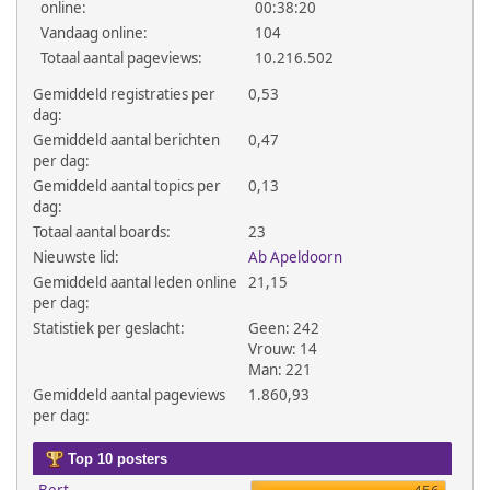
online:
00:38:20
Vandaag online:
104
Totaal aantal pageviews:
10.216.502
Gemiddeld registraties per
0,53
dag:
Gemiddeld aantal berichten
0,47
per dag:
Gemiddeld aantal topics per
0,13
dag:
Totaal aantal boards:
23
Nieuwste lid:
Ab Apeldoorn
Gemiddeld aantal leden online
21,15
per dag:
Statistiek per geslacht:
Geen: 242
Vrouw: 14
Man: 221
Gemiddeld aantal pageviews
1.860,93
per dag:
Top 10 posters