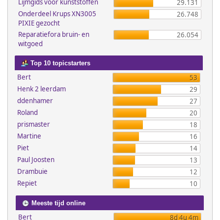
Lijmgids voor kunststoffen
29.131
Onderdeel Krups XN3005
26.748
PIXIE gezocht
Reparatiefora bruin- en
26.054
witgoed
Top 10 topicstarters
Bert
53
Henk 2 leerdam
29
ddenhamer
27
Roland
20
prismaster
18
Martine
16
Piet
14
Paul Joosten
13
Drambuie
12
Repiet
10
Meeste tijd online
Bert
8d 4u 4m