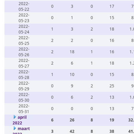
2022-
0
3
0
17
7
05-22
2022-
0
1
0
15
8
05-23
2022-
1
3
2
18
1.
05-24
2022-
2
2
0
16
8
05-25
2022-
2
18
1
16
1.
05-26
2022-
2
6
1
18
1.
05-27
2022-
1
10
0
15
8
05-28
2022-
0
9
2
25
9
05-29
2022-
0
6
2
13
1.
05-30
2022-
0
0
0
13
7
05-31
april
6
26
8
19
32
2022
maart
3
42
8
38
41