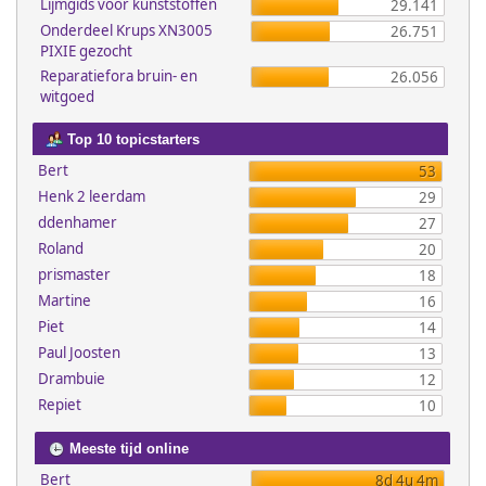
Lijmgids voor kunststoffen
29.141
Onderdeel Krups XN3005
26.751
PIXIE gezocht
Reparatiefora bruin- en
26.056
witgoed
Top 10 topicstarters
Bert
53
Henk 2 leerdam
29
ddenhamer
27
Roland
20
prismaster
18
Martine
16
Piet
14
Paul Joosten
13
Drambuie
12
Repiet
10
Meeste tijd online
Bert
8d 4u 4m