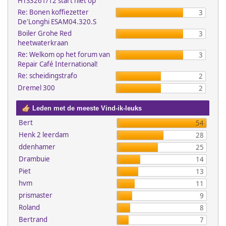
HTS3261/12 start niet op
Re: Bonen koffiezetter
3
De'Longhi ESAM04.320.S
Boiler Grohe Red
3
heetwaterkraan
Re: Welkom op het forum van
3
Repair Café International!
Re: scheidingstrafo
2
Dremel 300
2
Leden met de meeste Vind-ik-leuks
Bert
54
Henk 2 leerdam
28
ddenhamer
25
Drambuie
14
Piet
13
hvm
11
prismaster
9
Roland
8
Bertrand
7