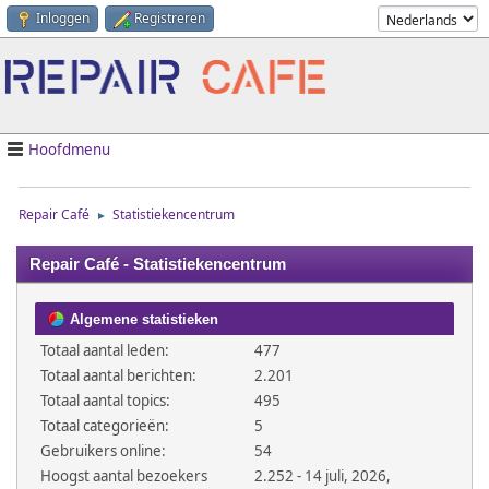
Inloggen
Registreren
Hoofdmenu
Repair Café
Statistiekencentrum
►
Repair Café - Statistiekencentrum
Algemene statistieken
Totaal aantal leden:
477
Totaal aantal berichten:
2.201
Totaal aantal topics:
495
Totaal categorieën:
5
Gebruikers online:
54
Hoogst aantal bezoekers
2.252 - 14 juli, 2026,