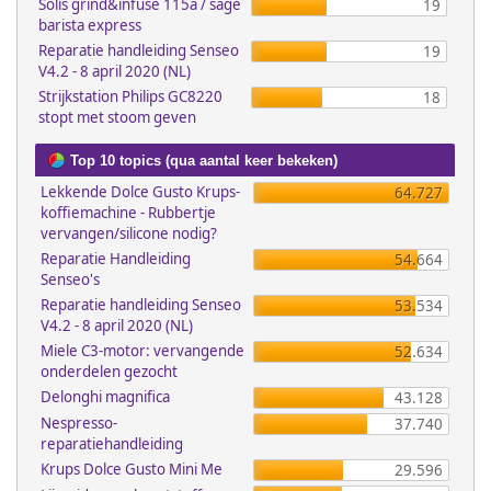
Solis grind&infuse 115a / sage
19
barista express
Reparatie handleiding Senseo
19
V4.2 - 8 april 2020 (NL)
Strijkstation Philips GC8220
18
stopt met stoom geven
Top 10 topics (qua aantal keer bekeken)
Lekkende Dolce Gusto Krups-
64.727
koffiemachine - Rubbertje
vervangen/silicone nodig?
Reparatie Handleiding
54.664
Senseo's
Reparatie handleiding Senseo
53.534
V4.2 - 8 april 2020 (NL)
Miele C3-motor: vervangende
52.634
onderdelen gezocht
Delonghi magnifica
43.128
Nespresso-
37.740
reparatiehandleiding
Krups Dolce Gusto Mini Me
29.596