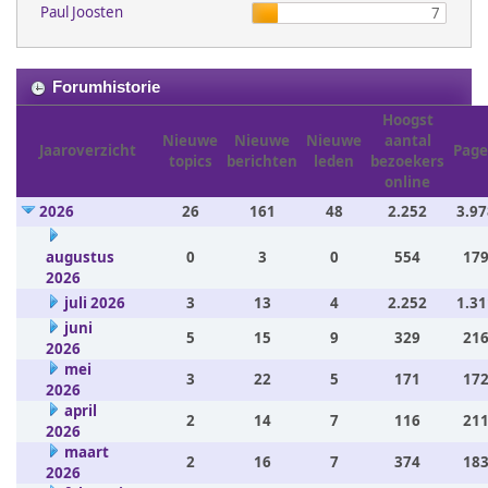
Paul Joosten
7
Forumhistorie
Hoogst
Nieuwe
Nieuwe
Nieuwe
aantal
Jaaroverzicht
Page
topics
berichten
leden
bezoekers
online
2026
26
161
48
2.252
3.97
augustus
0
3
0
554
179
2026
juli 2026
3
13
4
2.252
1.31
juni
5
15
9
329
216
2026
mei
3
22
5
171
172
2026
april
2
14
7
116
211
2026
maart
2
16
7
374
183
2026