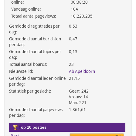
online:
00:38:20
Vandaag online:
104
Totaal aantal pageviews:
10.220.235
Gemiddeld registraties per
0,53
dag:
Gemiddeld aantal berichten
0,47
per dag:
Gemiddeld aantal topics per
0,13
dag:
Totaal aantal boards:
23
Nieuwste lid:
Ab Apeldoorn
Gemiddeld aantal leden online
21,15
per dag:
Statistiek per geslacht:
Geen: 242
Vrouw: 14
Man: 221
Gemiddeld aantal pageviews
1.861,61
per dag:
Top 10 posters