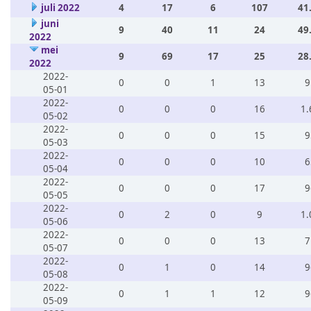
juli 2022
4
17
6
107
41
juni
9
40
11
24
49
2022
mei
9
69
17
25
28
2022
2022-
0
0
1
13
9
05-01
2022-
0
0
0
16
1.
05-02
2022-
0
0
0
15
9
05-03
2022-
0
0
0
10
6
05-04
2022-
0
0
0
17
9
05-05
2022-
0
2
0
9
1.
05-06
2022-
0
0
0
13
7
05-07
2022-
0
1
0
14
9
05-08
2022-
0
1
1
12
9
05-09