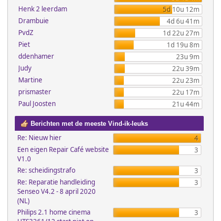
Henk 2 leerdam
5d 10u 12m
Drambuie
4d 6u 41m
PvdZ
1d 22u 27m
Piet
1d 19u 8m
ddenhamer
23u 9m
Judy
22u 39m
Martine
22u 23m
prismaster
22u 17m
Paul Joosten
21u 44m
Berichten met de meeste Vind-ik-leuks
Re: Nieuw hier
4
Een eigen Repair Café website
3
V1.0
Re: scheidingstrafo
3
Re: Reparatie handleiding
3
Senseo V4.2 - 8 april 2020
(NL)
Philips 2.1 home cinema
3