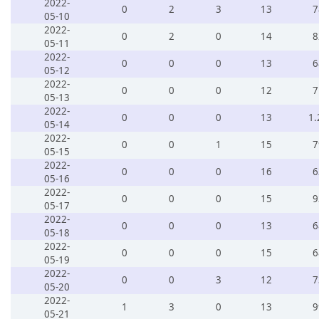
2022-
0
2
3
13
7
05-10
2022-
0
2
0
14
8
05-11
2022-
0
0
0
13
6
05-12
2022-
0
0
0
12
7
05-13
2022-
0
0
0
13
1.
05-14
2022-
0
0
1
15
7
05-15
2022-
0
0
0
16
6
05-16
2022-
0
0
0
15
9
05-17
2022-
0
0
0
13
6
05-18
2022-
0
0
0
15
6
05-19
2022-
0
0
3
12
7
05-20
2022-
1
3
0
13
9
05-21