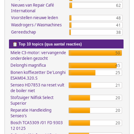
Nieuws van Repair Café
62
International
Voorstellen nieuwe leden
48
Wasdrogers / Wasmachines
41
Gereedschap
38
Top 10 topics (qua aantal reacties)
Miele C3-motor: vervangende
50
onderdelen gezocht
Delonghi magnifica
45
Bonen koffiezetter De'Longhi
25
ESAM04.320.S
Senseo HD7853 na reset vult
21
de boiler niet
Stofzuiger Nilfisk Select
20
Superior
Reparatie Handleiding
20
Senseo's
Bosch TCA5309 /01 FD 9303
20
12 0125