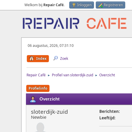
Welkom bij
Repair Café
.
Inloggen
Registreren
06 augustus, 2026, 07:31:10
Index
Zoek
Repair Café
Profiel van sloterdijk-zuid
Overzicht
►
►
Profielinfo
Overzicht
sloterdijk-zuid
Berichten:
Newbie
Leeftijd: