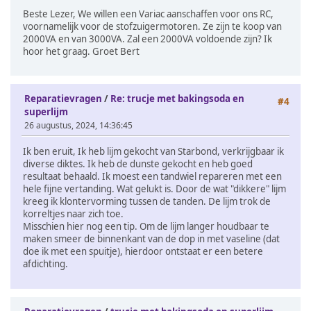
Beste Lezer, We willen een Variac aanschaffen voor ons RC,
voornamelijk voor de stofzuigermotoren. Ze zijn te koop van
2000VA en van 3000VA. Zal een 2000VA voldoende zijn? Ik
hoor het graag. Groet Bert
Reparatievragen
/
Re: trucje met bakingsoda en
#4
superlijm
26 augustus, 2024, 14:36:45
Ik ben eruit, Ik heb lijm gekocht van Starbond, verkrijgbaar ik
diverse diktes. Ik heb de dunste gekocht en heb goed
resultaat behaald. Ik moest een tandwiel repareren met een
hele fijne vertanding. Wat gelukt is. Door de wat "dikkere" lijm
kreeg ik klontervorming tussen de tanden. De lijm trok de
korreltjes naar zich toe.
Misschien hier nog een tip. Om de lijm langer houdbaar te
maken smeer de binnenkant van de dop in met vaseline (dat
doe ik met een spuitje), hierdoor ontstaat er een betere
afdichting.