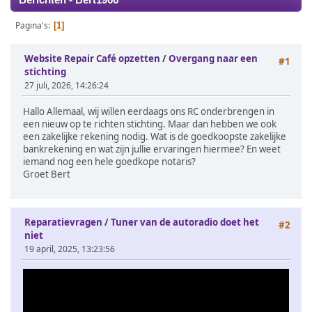
Berichten - Bert1966
Pagina's
1
Website Repair Café opzetten
/
Overgang naar een
#1
stichting
27 juli, 2026, 14:26:24
Hallo Allemaal, wij willen eerdaags ons RC onderbrengen in
een nieuw op te richten stichting. Maar dan hebben we ook
een zakelijke rekening nodig. Wat is de goedkoopste zakelijke
bankrekening en wat zijn jullie ervaringen hiermee? En weet
iemand nog een hele goedkope notaris?
Groet Bert
Reparatievragen
/
Tuner van de autoradio doet het
#2
niet
19 april, 2025, 13:23:56