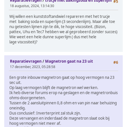
Reparatievragen
/
trucje met bakingsoda en superlijm
#5
18 augustus, 2024, 13:14:30
Wij willen een kunststoftandwiel repareren met het trucje
met baking soda en superlijm (3 secondenlijm). Maar alle toe
nu getesten lijmen zijn te dik, te hoge viscositeit. (Bizon,
pattex, Uhu en Tec7 hebben we al geprobeerd zonder succes)
Wie weet een hele dunne superlijm ( dus met hele
lage viscositeit)?
Reparatievragen
/
Magnetron gaat na 23 uit
#6
17 december, 2023, 05:28:58
Een grote inbouw magnetron gaat op hoog vermogen na 23
sec uit.
Op laag vermogen blijft de magnetron wel werken.
Ik heb diverse forums erop na geslagen en de magnetronbuis
ohms-doorgemeten.
Tussen de 2 aansluitpinnen 0,8 ohm en van pin naar behuizing
oneindig.
Dus conclusief: Inverterprint zal stuk zijn.
Deze vervangen en inderdaad de magnetron slaat ook bij
hoog vermogen niet meer af.