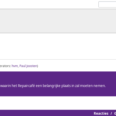
erators:
hvm
,
Paul Joosten
)
, waarin het Repaircafé een belangrijke plaats in zal moeten nemen.
Reacties
/