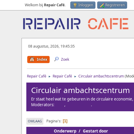
Welkom bij
Repair Café
.
Inloggen
Registreren
08 augustus, 2026, 19:45:35
Index
Zoek
Repair Café
Repair Café
Circulair ambachtscentrum
(Mod
►
►
Circulair ambachtscentrum
Er staat heel wat te gebeuren in de circulaire economie
Moderators:
hvm
,
Paul Joosten
.
Pagina's
OMLAAG
1
Onderwerp
/
Gestart door