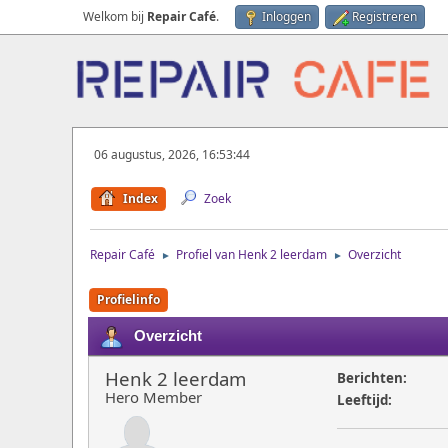
Welkom bij
Repair Café
.
Inloggen
Registreren
06 augustus, 2026, 16:53:44
Index
Zoek
Repair Café
Profiel van Henk 2 leerdam
Overzicht
►
►
Profielinfo
Overzicht
Henk 2 leerdam
Berichten:
Hero Member
Leeftijd: