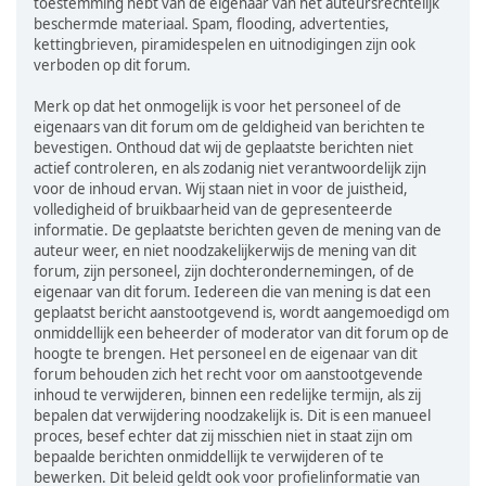
toestemming hebt van de eigenaar van het auteursrechtelijk
beschermde materiaal. Spam, flooding, advertenties,
kettingbrieven, piramidespelen en uitnodigingen zijn ook
verboden op dit forum.
Merk op dat het onmogelijk is voor het personeel of de
eigenaars van dit forum om de geldigheid van berichten te
bevestigen. Onthoud dat wij de geplaatste berichten niet
actief controleren, en als zodanig niet verantwoordelijk zijn
voor de inhoud ervan. Wij staan niet in voor de juistheid,
volledigheid of bruikbaarheid van de gepresenteerde
informatie. De geplaatste berichten geven de mening van de
auteur weer, en niet noodzakelijkerwijs de mening van dit
forum, zijn personeel, zijn dochterondernemingen, of de
eigenaar van dit forum. Iedereen die van mening is dat een
geplaatst bericht aanstootgevend is, wordt aangemoedigd om
onmiddellijk een beheerder of moderator van dit forum op de
hoogte te brengen. Het personeel en de eigenaar van dit
forum behouden zich het recht voor om aanstootgevende
inhoud te verwijderen, binnen een redelijke termijn, als zij
bepalen dat verwijdering noodzakelijk is. Dit is een manueel
proces, besef echter dat zij misschien niet in staat zijn om
bepaalde berichten onmiddellijk te verwijderen of te
bewerken. Dit beleid geldt ook voor profielinformatie van