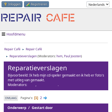
Inloggen
Registreren
Hoofdmenu
Repair Café
Repair Café
►
Reparatieverslagen
(Moderators:
hvm
,
Paul Joosten
)
►
Reparatieverslagen
Bijvoorbeeld: Ik heb mijn cd-speler gemaakt en ik heb er foto's
met uitleg van gemaakt.
Moderators:
hvm
,
Paul Joosten
.
2
Pagina's
OMLAAG
1
Onderwerp
/
Gestart door