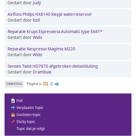
Gestart door
Judy
Airfloss Philips HX8140 klepje waterreservoir
Gestart door
bzzl
Reparatie Krups Espresseria Automatic type EA81*
Gestart door
Wido
Reparatie Nespresso Magimix M220
Gestart door
Wido
Senseo Twist HD7870 afgebroken dekselsluiting
Gestart door
Drambuie
2
Pagina's
OMHOOG
1
Poll
Verplaatst Topic
Gesloten topic
Sticky topic
Topic dat je volgt