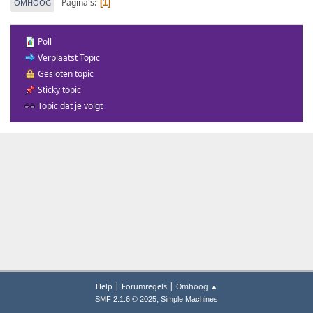
Pagina's
OMHOOG
1
Poll
Verplaatst Topic
Gesloten topic
Sticky topic
Topic dat je volgt
|
|
Help
Forumregels
Omhoog ▲
,
SMF 2.1.6 © 2025
Simple Machines