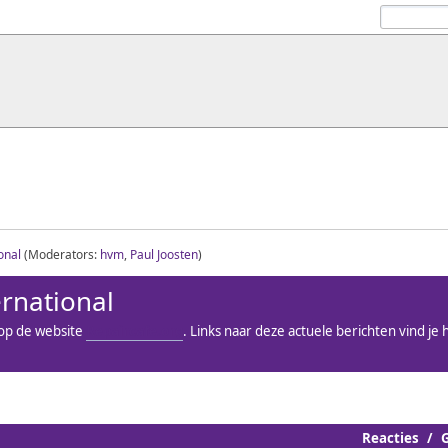
onal
(Moderators:
hvm
,
Paul Joosten
)
rnational
 op de website
Repaircafe.org
. Links naar deze actuele berichten vind je h
Reacties
/