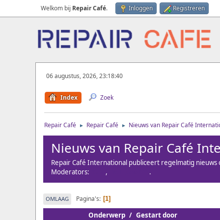
Welkom bij
Repair Café
.
Inloggen
Registreren
06 augustus, 2026, 23:18:40
Index
Zoek
Repair Café
Repair Café
Nieuws van Repair Café Internati
►
►
Nieuws van Repair Café Inte
Repair Café International publiceert regelmatig nieuws
Moderators:
hvm
,
Paul Joosten
.
Pagina's
OMLAAG
1
Onderwerp
/
Gestart door