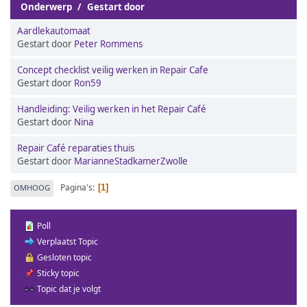
Onderwerp
/
Gestart door
Aardlekautomaat
Gestart door
Peter Rommens
Concept checklist veilig werken in Repair Cafe
Gestart door
Ron59
Handleiding: Veilig werken in het Repair Café
Gestart door
Nina
Repair Café reparaties thuis
Gestart door
MarianneStadkamerZwolle
Pagina's
OMHOOG
1
Poll
Verplaatst Topic
Gesloten topic
Sticky topic
Topic dat je volgt