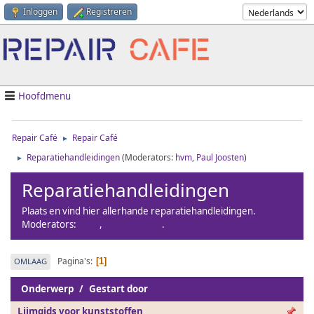
Inloggen
Registreren
Hoofdmenu
Repair Café
Repair Café
►
Reparatiehandleidingen
(Moderators:
hvm
,
Paul Joosten
)
►
Reparatiehandleidingen
Plaats en vind hier allerhande reparatiehandleidingen.
Moderators:
hvm
,
Paul Joosten
.
Pagina's
OMLAAG
1
Onderwerp
/
Gestart door
Lijmgids voor kunststoffen