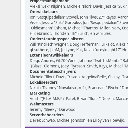
Projectmanagement
Aleksi "Lex" Kilpinen, Michele "Illori" Davis, Jessica "Suk
Ontwikkelaars
Jon "Sesquipedalian" Stovell, John "live627" Rayes, Aar
Visser, Jessica "Suki" González, Jon "Sesquipedalian" S
"Oldiesmann" Eshom, Michael "Thantos" Miller, Norv, Osc
Hildebrandt, Thorsten "TE" Eurich, en winrules.
Ondersteuningsspecialisten
Will "Kindred" Wagner, Doug Heffernan, lurkalot, Aleksi
gbsothere, JimM, Justyne, Kat, Kevin "greyknight17" Hou
Extensieontwikkelaars
Diego Andrés, GL700Wing, Johnnie "TwitchisMental" Bal
"JBlaze" Clemons, Joey "Tyrsson" Smith, Kays, Michael "
Documentatieschrijvers
Michele "Illori" Davis, Irisado, AngelinaBelle, Chainy,
Lokaliseerders
Nikola "Dzonny" Novaković, m4z, Francisco "d3vcho" D
Marketing
Adish "(F.L.A.M.E.R)" Patel, Bryan "Runic" Deakin, Marc
Webmasters
Jeremy "SleePy" Darwood.
Serverbeheerders
Derek Schwab, Michael Johnson, en Liroy van Hoewijk.