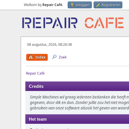
Welkom bij
Repair Café
.
Inloggen
Registreren
08 augustus, 2026, 08:26:38
Index
Zoek
Repair Café
Credits
Simple Machines wil graag iedereen bedanken die heeft 
gegeven, door dik en dun. Zonder jullie zou het niet mogel
gebruiken van onze software alsook het geven van waar
Het team