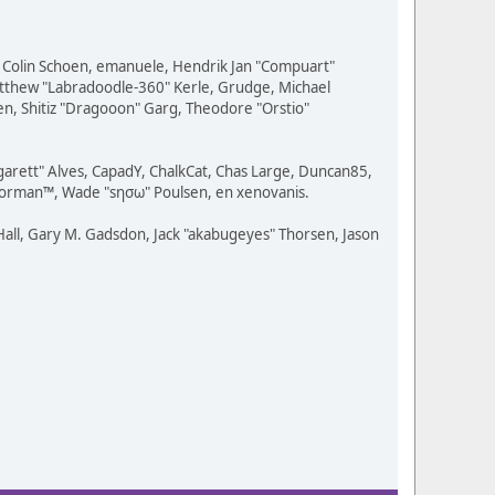
w, Colin Schoen, emanuele, Hendrik Jan "Compuart"
Matthew "Labradoodle-360" Kerle, Grudge, Michael
en, Shitiz "Dragooon" Garg, Theodore "Orstio"
rgarett" Alves, CapadY, ChalkCat, Chas Large, Duncan85,
 Storman™, Wade "sησω" Poulsen, en xenovanis.
all, Gary M. Gadsdon, Jack "akabugeyes" Thorsen, Jason