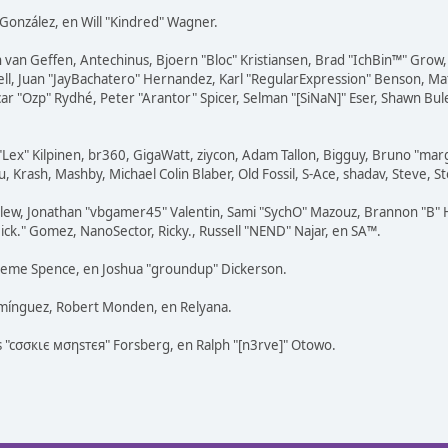
i" González, en Will "Kindred" Wagner.
on van Geffen, Antechinus, Bjoern "Bloc" Kristiansen, Brad "IchBin™" Gro
tovell, Juan "JayBachatero" Hernandez, Karl "RegularExpression" Benson, 
ar "Ozp" Rydhé, Peter "Arantor" Spicer, Selman "[SiNaN]" Eser, Shawn Bul
 "Lex" Kilpinen, br360, GigaWatt, ziycon, Adam Tallon, Bigguy, Bruno "ma
, Krash, Mashby, Michael Colin Blaber, Old Fossil, S-Ace, shadav, Steve,
lew, Jonathan "vbgamer45" Valentin, Sami "SychO" Mazouz, Brannon "B" H
Mick." Gomez, NanoSector, Ricky., Russell "NEND" Najar, en SA™.
 Graeme Spence, en Joshua "groundup" Dickerson.
omínguez, Robert Monden, en Relyana.
us "cσσкιє мσηѕтєя" Forsberg, en Ralph "[n3rve]" Otowo.