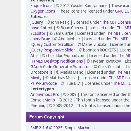
Vormgeving
Fugue Icons
| © 2012 Yusuke Kamiyamane | These icons 
Oxygen Icons
| These icons are licensed under
GNU LG
Software
JQuery
| © John Resig | Licensed under
The MIT License
hoverIntent
| © Brian Cherne | Licensed under
The MIT
SCEditor
| © Sam Clarke | Licensed under
The MIT Licen
animaDrag
| © Abel Mohler | Licensed under
The MIT L
jQuery Custom Scrollbar
| © Maciej Zubala | Licensed u
jQuery Responsive Slider
| © booncon ROCKETS | Licen
At.js
| © chord.luo@gmail.com | Licensed under
The MIT
HTML5 Desktop Notifications
| © Tsvetan Tsvetkov | Li
GAuth Code Generator/Validator
| © Chris Cornutt | L
Dropzone.js
| © Matias Meno | Licensed under
The MIT 
Minify
| © Matthias Mullie | Licensed under
The MIT Lic
PHP-Punycode
| © True B.V. | Licensed under
The MIT L
Lettertypen
Anonymous Pro
| © 2009 | This font is licensed under t
ConsolaMono
| © 2012 | This font is licensed under the
Phennig
| © 2009-2012 | This font is licensed under the
Forum Copyright
SMF 2.1.6 © 2025
,
Simple Machines