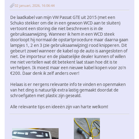
02 januari, 2026, 16:06:44
De laadkabel van mijn VW Passat GTE uit 2015 (met een
Schuko stekker om die in een gewoon WCD aan te sluiten)
vertoont een storing die niet beschreven is in de
gebruiksaanwijzing. Wanneer ik hem in een WCD steek
doorloopt hij normaal de opstartprocedure maar daarna gaan
lampjes 1, 2 en 3 (zie gebruiksaanwijzing) rood knipperen. Dit
gebeurt zowel wanneer de kabel op de auto is aangesloten of
niet. De importeur en de plaatselijke dealer kunnen of willen
me niet vertellen wat dit betekent laat staan hoe dit is te
verhelpen. Ik moest maar een nieuwe kabel kopen voor zo'n
€200. Daar denk ik zelf anders over!
Helaas is er nergens relevante info te vinden en openmaken
van het ding is natuurlijk extra lastig gemaakt doordat de
schroefgaten met plastic zijn geseald.
Alle relevante tips en ideeën zijn van harte welkom!