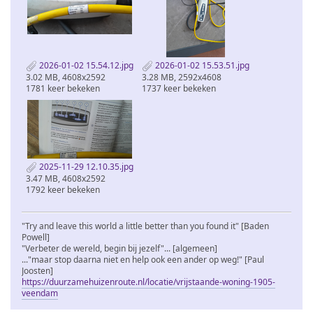
2026-01-02 15.54.12.jpg
2026-01-02 15.53.51.jpg
3.02 MB, 4608x2592
3.28 MB, 2592x4608
1781 keer bekeken
1737 keer bekeken
2025-11-29 12.10.35.jpg
3.47 MB, 4608x2592
1792 keer bekeken
"Try and leave this world a little better than you found it" [Baden
Powell]
"Verbeter de wereld, begin bij jezelf"... [algemeen]
..."maar stop daarna niet en help ook een ander op weg!" [Paul
Joosten]
https://duurzamehuizenroute.nl/locatie/vrijstaande-woning-1905-
veendam