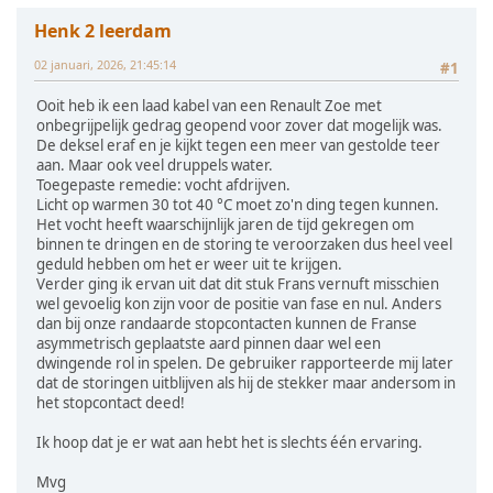
Henk 2 leerdam
02 januari, 2026, 21:45:14
#1
Ooit heb ik een laad kabel van een Renault Zoe met
onbegrijpelijk gedrag geopend voor zover dat mogelijk was.
De deksel eraf en je kijkt tegen een meer van gestolde teer
aan. Maar ook veel druppels water.
Toegepaste remedie: vocht afdrijven.
Licht op warmen 30 tot 40 °C moet zo'n ding tegen kunnen.
Het vocht heeft waarschijnlijk jaren de tijd gekregen om
binnen te dringen en de storing te veroorzaken dus heel veel
geduld hebben om het er weer uit te krijgen.
Verder ging ik ervan uit dat dit stuk Frans vernuft misschien
wel gevoelig kon zijn voor de positie van fase en nul. Anders
dan bij onze randaarde stopcontacten kunnen de Franse
asymmetrisch geplaatste aard pinnen daar wel een
dwingende rol in spelen. De gebruiker rapporteerde mij later
dat de storingen uitblijven als hij de stekker maar andersom in
het stopcontact deed!
Ik hoop dat je er wat aan hebt het is slechts één ervaring.
Mvg