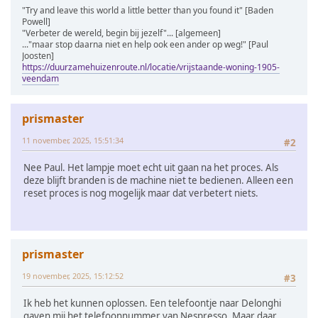
"Try and leave this world a little better than you found it" [Baden
Powell]
"Verbeter de wereld, begin bij jezelf"... [algemeen]
..."maar stop daarna niet en help ook een ander op weg!" [Paul
Joosten]
https://duurzamehuizenroute.nl/locatie/vrijstaande-woning-1905-
veendam
prismaster
11 november, 2025, 15:51:34
#2
Nee Paul. Het lampje moet echt uit gaan na het proces. Als
deze blijft branden is de machine niet te bedienen. Alleen een
reset proces is nog mogelijk maar dat verbetert niets.
prismaster
19 november, 2025, 15:12:52
#3
Ik heb het kunnen oplossen. Een telefoontje naar Delonghi
gaven mij het telefoonnummer van Nespresso. Maar daar