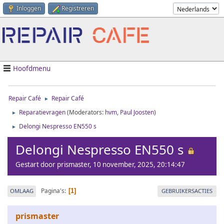
Inloggen
Registreren
Hoofdmenu
Repair Café
Repair Café
►
Reparatievragen
(Moderators:
hvm
,
Paul Joosten
)
►
Delongi Nespresso EN550 s
►
Delongi Nespresso EN550 s
Gestart door prismaster, 10 november, 2025, 20:14:47
Pagina's
OMLAAG
GEBRUIKERSACTIES
1
prismaster