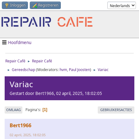
Inloggen
Registreren
Hoofdmenu
Repair Café
Repair Café
►
Gereedschap
(Moderators:
hvm
,
Paul Joosten
)
Variac
►
►
Variac
Gestart door Bert1966, 02 april, 2025, 18:02:05
Pagina's
OMLAAG
GEBRUIKERSACTIES
1
Bert1966
02 april, 2025, 18:02:05