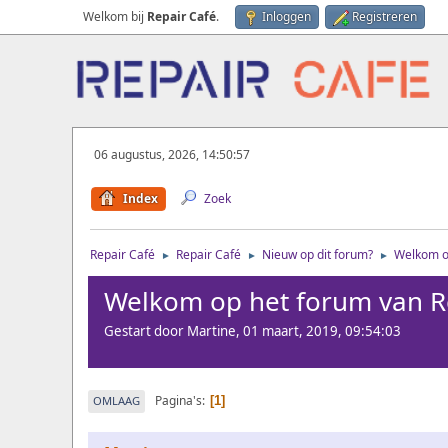
Welkom bij
Repair Café
.
Inloggen
Registreren
06 augustus, 2026, 14:50:57
Index
Zoek
Repair Café
Repair Café
Nieuw op dit forum?
Welkom op
►
►
►
Welkom op het forum van Re
Gestart door Martine, 01 maart, 2019, 09:54:03
Pagina's
OMLAAG
1