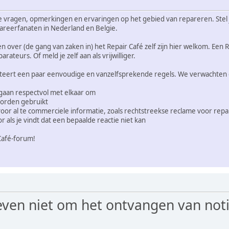
je vragen, opmerkingen en ervaringen op het gebied van repareren. Stel j
areerfanaten in Nederland en Belgie.
over (de gang van zaken in) het Repair Café zelf zijn hier welkom. Een Re
ateurs. Of meld je zelf aan als vrijwilliger.
teert een paar eenvoudige en vanzelfsprekende regels. We verwachten da
 gaan respectvol met elkaar om
oorden gebruikt
 voor al te commerciele informatie, zoals rechtstreekse reclame voor rep
 als je vindt dat een bepaalde reactie niet kan
 Café-forum!
ven niet om het ontvangen van notif