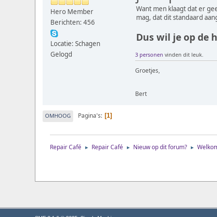
Want men klaagt dat er gee
Hero Member
mag, dat dit standaard aang
Berichten: 456
Dus wil je op de 
Locatie: Schagen
Gelogd
3 personen
vinden dit leuk.
Groetjes,
Bert
Pagina's
OMHOOG
1
Repair Café
Repair Café
Nieuw op dit forum?
Welkom 
►
►
►