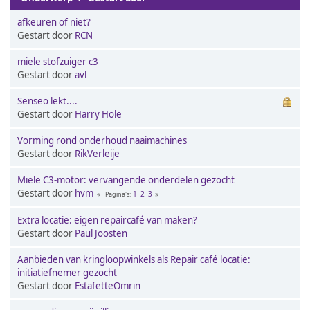
afkeuren of niet?
Gestart door
RCN
miele stofzuiger c3
Gestart door
avl
Senseo lekt....
Gestart door
Harry Hole
Vorming rond onderhoud naaimachines
Gestart door
RikVerleije
Miele C3-motor: vervangende onderdelen gezocht
Gestart door
hvm
1
2
3
Pagina's
Extra locatie: eigen repaircafé van maken?
Gestart door
Paul Joosten
Aanbieden van kringloopwinkels als Repair café locatie:
initiatiefnemer gezocht
Gestart door
EstafetteOmrin