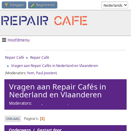
Inloggen
Registreren
Hoofdmenu
Repair Café
Repair Café
►
Vragen aan Repair Cafés in Nederland en Vlaanderen
►
(Moderators:
hvm
,
Paul Joosten
)
Vragen aan Repair Cafés in
Nederland en Vlaanderen
Moderators:
hvm
,
Paul Joosten
.
Pagina's
OMLAAG
1
Onderwerp
/
Gestart door