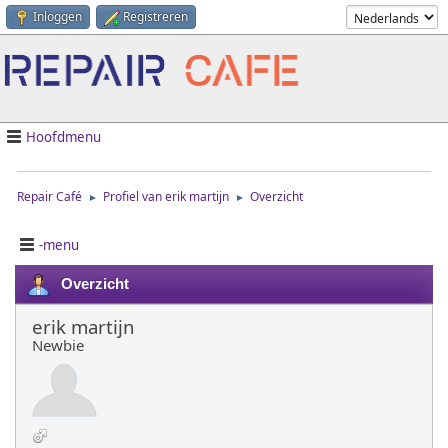
Inloggen
Registreren
Hoofdmenu
Repair Café
Profiel van erik martijn
Overzicht
►
►
-menu
Overzicht
erik martijn
Newbie