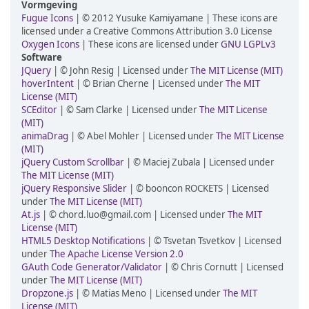
Vormgeving
Fugue Icons
| © 2012 Yusuke Kamiyamane | These icons are
licensed under a Creative Commons Attribution 3.0 License
Oxygen Icons
| These icons are licensed under
GNU LGPLv3
Software
JQuery
| © John Resig | Licensed under
The MIT License (MIT)
hoverIntent
| © Brian Cherne | Licensed under
The MIT
License (MIT)
SCEditor
| © Sam Clarke | Licensed under
The MIT License
(MIT)
animaDrag
| © Abel Mohler | Licensed under
The MIT License
(MIT)
jQuery Custom Scrollbar
| © Maciej Zubala | Licensed under
The MIT License (MIT)
jQuery Responsive Slider
| © booncon ROCKETS | Licensed
under
The MIT License (MIT)
At.js
| © chord.luo@gmail.com | Licensed under
The MIT
License (MIT)
HTML5 Desktop Notifications
| © Tsvetan Tsvetkov | Licensed
under
The Apache License Version 2.0
GAuth Code Generator/Validator
| © Chris Cornutt | Licensed
under
The MIT License (MIT)
Dropzone.js
| © Matias Meno | Licensed under
The MIT
License (MIT)