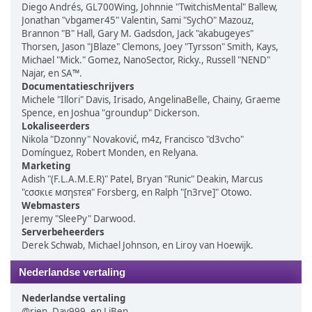
Diego Andrés, GL700Wing, Johnnie "TwitchisMental" Ballew,
Jonathan "vbgamer45" Valentin, Sami "SychO" Mazouz,
Brannon "B" Hall, Gary M. Gadsdon, Jack "akabugeyes"
Thorsen, Jason "JBlaze" Clemons, Joey "Tyrsson" Smith, Kays,
Michael "Mick." Gomez, NanoSector, Ricky., Russell "NEND"
Najar, en SA™.
Documentatieschrijvers
Michele "Illori" Davis, Irisado, AngelinaBelle, Chainy, Graeme
Spence, en Joshua "groundup" Dickerson.
Lokaliseerders
Nikola "Dzonny" Novaković, m4z, Francisco "d3vcho"
Domínguez, Robert Monden, en Relyana.
Marketing
Adish "(F.L.A.M.E.R)" Patel, Bryan "Runic" Deakin, Marcus
"cσσкιє мσηѕтєя" Forsberg, en Ralph "[n3rve]" Otowo.
Webmasters
Jeremy "SleePy" Darwood.
Serverbeheerders
Derek Schwab, Michael Johnson, en Liroy van Hoewijk.
Nederlandse vertaling
Nederlandse vertaling
@rjen, Dav999, en LiBen.