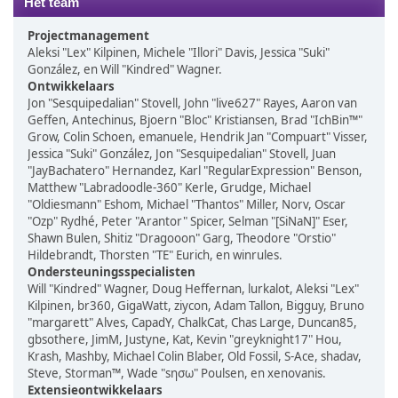
Het team
Projectmanagement
Aleksi "Lex" Kilpinen, Michele "Illori" Davis, Jessica "Suki"
González, en Will "Kindred" Wagner.
Ontwikkelaars
Jon "Sesquipedalian" Stovell, John "live627" Rayes, Aaron van
Geffen, Antechinus, Bjoern "Bloc" Kristiansen, Brad "IchBin™"
Grow, Colin Schoen, emanuele, Hendrik Jan "Compuart" Visser,
Jessica "Suki" González, Jon "Sesquipedalian" Stovell, Juan
"JayBachatero" Hernandez, Karl "RegularExpression" Benson,
Matthew "Labradoodle-360" Kerle, Grudge, Michael
"Oldiesmann" Eshom, Michael "Thantos" Miller, Norv, Oscar
"Ozp" Rydhé, Peter "Arantor" Spicer, Selman "[SiNaN]" Eser,
Shawn Bulen, Shitiz "Dragooon" Garg, Theodore "Orstio"
Hildebrandt, Thorsten "TE" Eurich, en winrules.
Ondersteuningsspecialisten
Will "Kindred" Wagner, Doug Heffernan, lurkalot, Aleksi "Lex"
Kilpinen, br360, GigaWatt, ziycon, Adam Tallon, Bigguy, Bruno
"margarett" Alves, CapadY, ChalkCat, Chas Large, Duncan85,
gbsothere, JimM, Justyne, Kat, Kevin "greyknight17" Hou,
Krash, Mashby, Michael Colin Blaber, Old Fossil, S-Ace, shadav,
Steve, Storman™, Wade "sησω" Poulsen, en xenovanis.
Extensieontwikkelaars