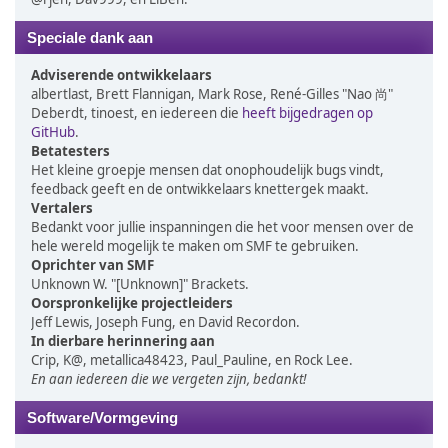
Speciale dank aan
Adviserende ontwikkelaars
albertlast, Brett Flannigan, Mark Rose, René-Gilles "Nao 尚"
Deberdt, tinoest, en iedereen die
heeft bijgedragen op
GitHub
.
Betatesters
Het kleine groepje mensen dat onophoudelijk bugs vindt,
feedback geeft en de ontwikkelaars knettergek maakt.
Vertalers
Bedankt voor jullie inspanningen die het voor mensen over de
hele wereld mogelijk te maken om SMF te gebruiken.
Oprichter van SMF
Unknown W. "[Unknown]" Brackets.
Oorspronkelijke projectleiders
Jeff Lewis, Joseph Fung, en David Recordon.
In dierbare herinnering aan
Crip, K@, metallica48423, Paul_Pauline, en Rock Lee.
En aan iedereen die we vergeten zijn, bedankt!
Software/Vormgeving