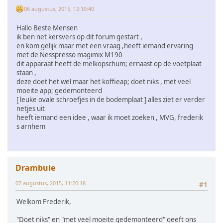
06 augustus, 2015, 12:10:40
Hallo Beste Mensen
ik ben net kersvers op dit forum gestart ,
en kom gelijk maar met een vraag ,heeft iemand ervaring
met de Nesspresso magimix M190
dit apparaat heeft de melkopschum; ernaast op de voetplaat
staan ,
deze doet het wel maar het koffieap; doet niks , met veel
moeite app; gedemonteerd
[ leuke ovale schroefjes in de bodemplaat ] alles ziet er verder
netjes uit
heeft iemand een idee , waar ik moet zoeken , MVG, frederik
s arnhem
Drambuie
07 augustus, 2015, 11:20:18
#1
Welkom Frederik,
"Doet niks" en "met veel moeite gedemonteerd" geeft ons