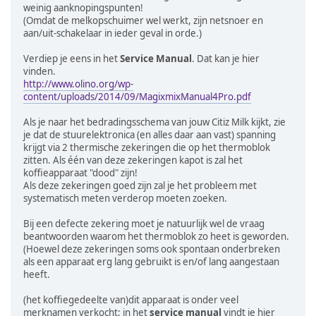
weinig aanknopingspunten!
(Omdat de melkopschuimer wel werkt, zijn netsnoer en
aan/uit-schakelaar in ieder geval in orde.)
Verdiep je eens in het
Service Manual
. Dat kan je hier
vinden.
http://www.olino.org/wp-
content/uploads/2014/09/MagixmixManual4Pro.pdf
Als je naar het bedradingsschema van jouw Citiz Milk kijkt, zie
je dat de stuurelektronica (en alles daar aan vast) spanning
krijgt via 2 thermische zekeringen die op het thermoblok
zitten. Als één van deze zekeringen kapot is zal het
koffieapparaat "dood" zijn!
Als deze zekeringen goed zijn zal je het probleem met
systematisch meten verderop moeten zoeken.
Bij een defecte zekering moet je natuurlijk wel de vraag
beantwoorden waarom het thermoblok zo heet is geworden.
(Hoewel deze zekeringen soms ook spontaan onderbreken
als een apparaat erg lang gebruikt is en/of lang aangestaan
heeft.
(het koffiegedeelte van)dit apparaat is onder veel
merknamen verkocht; in het
service manual
vindt je hier