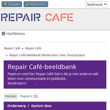
Inloggen
Registreren
Hoofdmenu
Repair Café
Repair Café
►
Repair Café-beeldbank
(Moderators:
hvm
,
Paul Joosten
)
►
Repair Café-beeldbank
Plaats en vind hier Repair Café-foto's die je met anderen wilt
delen voor communicatie en publicatie.
Moderators:
hvm
,
Paul Joosten
.
Pagina's
OMLAAG
1
Onderwerp
/
Gestart door