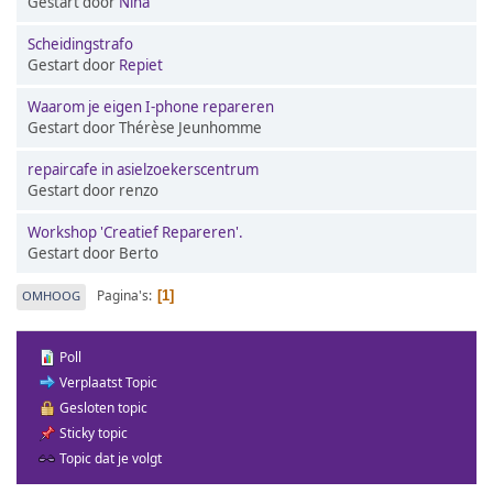
Gestart door
Nina
Scheidingstrafo
Gestart door
Repiet
Waarom je eigen I-phone repareren
Gestart door Thérèse Jeunhomme
repaircafe in asielzoekerscentrum
Gestart door renzo
Workshop 'Creatief Repareren'.
Gestart door Berto
Pagina's
OMHOOG
1
Poll
Verplaatst Topic
Gesloten topic
Sticky topic
Topic dat je volgt