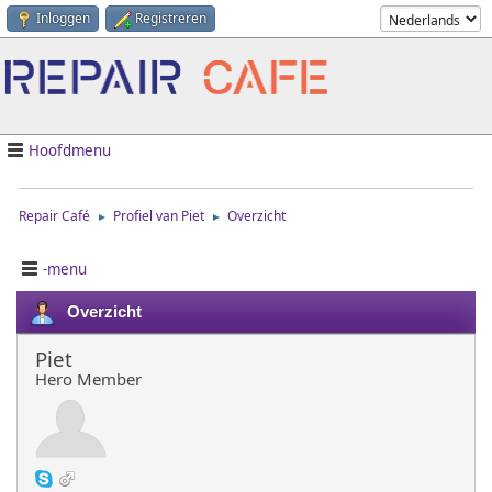
Inloggen
Registreren
Hoofdmenu
Repair Café
Profiel van Piet
Overzicht
►
►
-menu
Overzicht
Piet
Hero Member