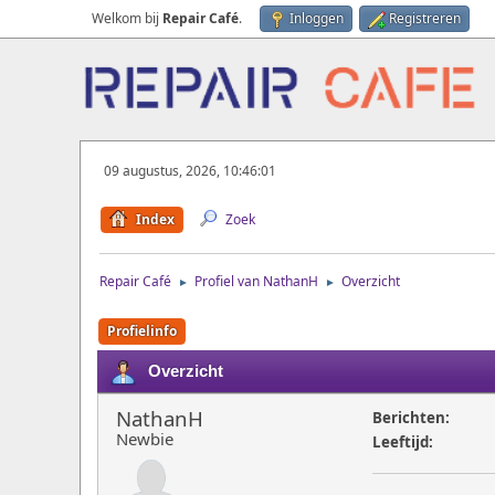
Welkom bij
Repair Café
.
Inloggen
Registreren
09 augustus, 2026, 10:46:01
Index
Zoek
Repair Café
Profiel van NathanH
Overzicht
►
►
Profielinfo
Overzicht
NathanH
Berichten:
Newbie
Leeftijd: