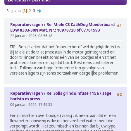
Berichten - Bertrand
2
3
Pagina's
1
Reparatievragen
/
Re: Miele C3 Cat&Dog Moederboard
#1
EDW 8303-30N Mat. Nr.: 10978720 of 07781593
22 januari, 2026, 08:56:18
TIP : Ben je zeker dat het "moederbord" wel degelijk defect is.
Bij Miele zit de triac (meestal) in de motor geïntegreerd en
door trillingen breekt soms één van de pootjes af en zit het
probleem daar en niet op dat bord. Best eens controleren
toch. Trillingen van hoge frequentie ten gevolge van
versleten lagers zijn soms oorzaak van dergelijke problemen.
Reparatievragen
/
Re: Solis grind&infuse 115a / sage
#2
barista express
06 januari, 2026, 17:49:55
Een ( misschien overbodige ) vraag : ik neem aan dat er een
flowmeter aanwezig is die de hoeveelheid water meet die
verpompt wordt. Het zou misschien kunnen dat bij uw type