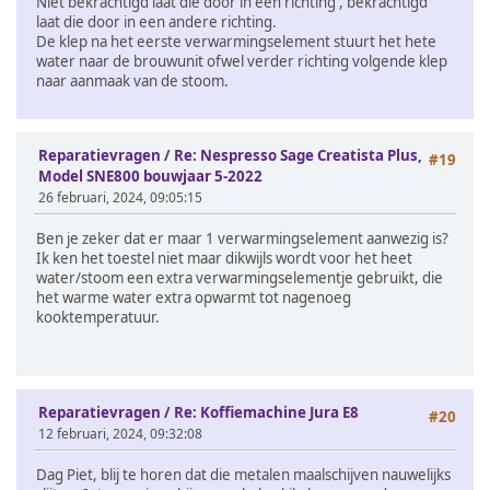
Niet bekrachtigd laat die door in één richting , bekrachtigd
laat die door in een andere richting.
De klep na het eerste verwarmingselement stuurt het hete
water naar de brouwunit ofwel verder richting volgende klep
naar aanmaak van de stoom.
Reparatievragen
/
Re: Nespresso Sage Creatista Plus,
#19
Model SNE800 bouwjaar 5-2022
26 februari, 2024, 09:05:15
Ben je zeker dat er maar 1 verwarmingselement aanwezig is?
Ik ken het toestel niet maar dikwijls wordt voor het heet
water/stoom een extra verwarmingselementje gebruikt, die
het warme water extra opwarmt tot nagenoeg
kooktemperatuur.
Reparatievragen
/
Re: Koffiemachine Jura E8
#20
12 februari, 2024, 09:32:08
Dag Piet, blij te horen dat die metalen maalschijven nauwelijks