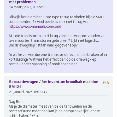
met problemen
14 maart, 2025, 09:05:58
Dikwijls lastig om het juiste type terug te vinden bij die SMD
componenten. Ik vind beide bv ook niet terug via
https://www.s-manuals.com/smd
ALs die transistoren en H-brug vormen : waarom zouden ze
twee soorten transistoren gebruiken? Lijkt niet logisch...
Die driewegklep : staan daar gegevens op?
In welke zin was die ene transistor defect : onderbroken of in
kortsluiting? Wat was het effect dan op de driewegklep:
continu onder spanning of nooit spanning?
Reparatievragen
/
Re: Inventum broodbak machine
#13
BM121
21 januari, 2025, 09:09:33
Dag Ben,
Als je de diameter meet van beide tandwielen en de
centerafstand meet dan kan je de oorspronkelijke lengte
achterhalen. ( +/- )