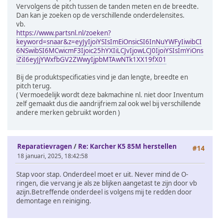
Vervolgens de pitch tussen de tanden meten en de breedte.
Dan kan je zoeken op de verschillende onderdelensites.
vb.
https://www.partsnl.nl/zoeken?
keyword=snaar&z=eyJyIjoiYSIsImEiOnsicSI6InNuYWFyIiwibCI
6NSwibSI6MCwicmF3Ijoic25hYXIiLCJvIjowLCJ0IjoiYSIsImYiOns
iZiI6eyJjYWxfbGV2ZWwyIjpbMTAwNTk1XX19fX01
Bij de produktspecificaties vind je dan lengte, breedte en
pitch terug.
( Vermoedelijk wordt deze bakmachine nl. niet door Inventum
zelf gemaakt dus die aandrijfriem zal ook wel bij verschillende
andere merken gebruikt worden )
Reparatievragen
/
Re: Karcher K5 85M herstellen
#14
18 januari, 2025, 18:42:58
Stap voor stap. Onderdeel moet er uit. Never mind de O-
ringen, die vervang je als ze blijken aangetast te zijn door vb
azijn.Betreffende onderdeel is volgens mij te redden door
demontage en reiniging.