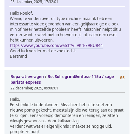
23 december, 2025, 17:32:01
Hallo Roelof,
Weinig te vinden over dit type machine maar ik heb een
interessante video gevonden van een gelijkaardige die ook
min of meer hetzelfde probleem heeft. Misschien helpt dit u
verder want ik weet niet in hoeverre je intussen een reset
hebt kunnen uitvoeren.
https://www.youtube.com/watch?v=9KrE79BUR44
Good luck verder met de zoektocht.
Bertrand
Reparatievragen
/
Re: Solis grind&infuse 115a / sage
#5
barista express
22 december, 2025, 09:08:01
Hallo,
Eerst enkele bedenkingen. Misschien heb je te snel een
nieuwe pomp gekocht, meestal zijn die wel terug aan de praat
te krijgen. Eens volledig demonteren en reinigen, ze zitten
dikwijls gewoon vast door kalkaanslag.
Verder : wat was er eigenlijk mis : maakte ze nog geluid,
pompte ze nog?