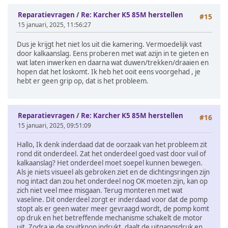
Reparatievragen
/
Re: Karcher K5 85M herstellen
#15
15 januari, 2025, 11:56:27
Dus je krijgt het niet los uit die kamering. Vermoedelijk vast
door kalkaanslag. Eens proberen met wat azijn in te gieten en
wat laten inwerken en daarna wat duwen/trekken/draaien en
hopen dat het loskomt. Ik heb het ooit eens voorgehad , je
hebt er geen grip op, dat is het probleem.
Reparatievragen
/
Re: Karcher K5 85M herstellen
#16
15 januari, 2025, 09:51:09
Hallo, Ik denk inderdaad dat de oorzaak van het probleem zit
rond dit onderdeel. Zat het onderdeel goed vast door vuil of
kalkaanslag? Het onderdeel moet soepel kunnen bewegen.
Als je niets visueel als gebroken ziet en de dichtingsringen zijn
nog intact dan zou het onderdeel nog OK moeten zijn, kan op
zich niet veel mee misgaan. Terug monteren met wat
vaseline. Dit onderdeel zorgt er inderdaad voor dat de pomp
stopt als er geen water meer gevraagd wordt, de pomp komt
op druk en het betreffende mechanisme schakelt de motor
uit. Zodra je de spuitknop indrukt, daalt de uitgangsdruk en