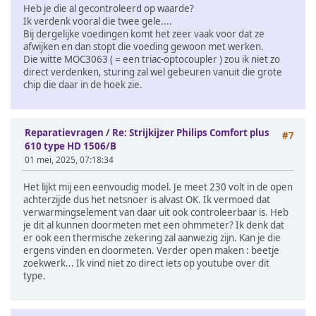
Heb je die al gecontroleerd op waarde?
Ik verdenk vooral die twee gele....
Bij dergelijke voedingen komt het zeer vaak voor dat ze
afwijken en dan stopt die voeding gewoon met werken.
Die witte MOC3063 ( = een triac-optocoupler ) zou ik niet zo
direct verdenken, sturing zal wel gebeuren vanuit die grote
chip die daar in de hoek zie.
Reparatievragen
/
Re: Strijkijzer Philips Comfort plus
#7
610 type HD 1506/B
01 mei, 2025, 07:18:34
Het lijkt mij een eenvoudig model. Je meet 230 volt in de open
achterzijde dus het netsnoer is alvast OK. Ik vermoed dat
verwarmingselement van daar uit ook controleerbaar is. Heb
je dit al kunnen doormeten met een ohmmeter? Ik denk dat
er ook een thermische zekering zal aanwezig zijn. Kan je die
ergens vinden en doormeten. Verder open maken : beetje
zoekwerk... Ik vind niet zo direct iets op youtube over dit
type.