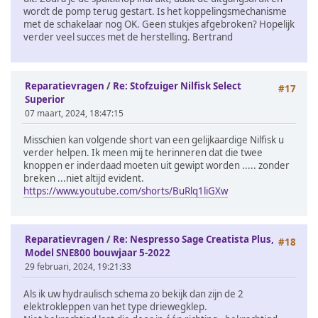
wordt de pomp terug gestart. Is het koppelingsmechanisme
met de schakelaar nog OK. Geen stukjes afgebroken? Hopelijk
verder veel succes met de herstelling. Bertrand
Reparatievragen
/
Re: Stofzuiger Nilfisk Select
#17
Superior
07 maart, 2024, 18:47:15
Misschien kan volgende short van een gelijkaardige Nilfisk u
verder helpen. Ik meen mij te herinneren dat die twee
knoppen er inderdaad moeten uit gewipt worden ..... zonder
breken ...niet altijd evident.
https://www.youtube.com/shorts/BuRlq1liGXw
Reparatievragen
/
Re: Nespresso Sage Creatista Plus,
#18
Model SNE800 bouwjaar 5-2022
29 februari, 2024, 19:21:33
Als ik uw hydraulisch schema zo bekijk dan zijn de 2
elektrokleppen van het type driewegklep.