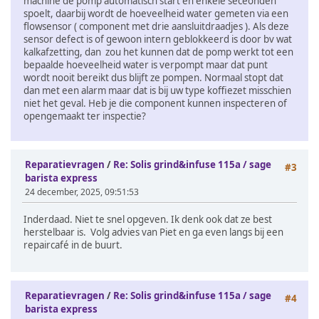
machine de pomp automatisch start en enkele seceonden
spoelt, daarbij wordt de hoeveelheid water gemeten via een
flowsensor ( component met drie aansluitdraadjes ). Als deze
sensor defect is of gewoon intern geblokkeerd is door bv wat
kalkafzetting, dan zou het kunnen dat de pomp werkt tot een
bepaalde hoeveelheid water is verpompt maar dat punt
wordt nooit bereikt dus blijft ze pompen. Normaal stopt dat
dan met een alarm maar dat is bij uw type koffiezet misschien
niet het geval. Heb je die component kunnen inspecteren of
opengemaakt ter inspectie?
Reparatievragen
/
Re: Solis grind&infuse 115a / sage
#3
barista express
24 december, 2025, 09:51:53
Inderdaad. Niet te snel opgeven. Ik denk ook dat ze best
herstelbaar is. Volg advies van Piet en ga even langs bij een
repaircafé in de buurt.
Reparatievragen
/
Re: Solis grind&infuse 115a / sage
#4
barista express