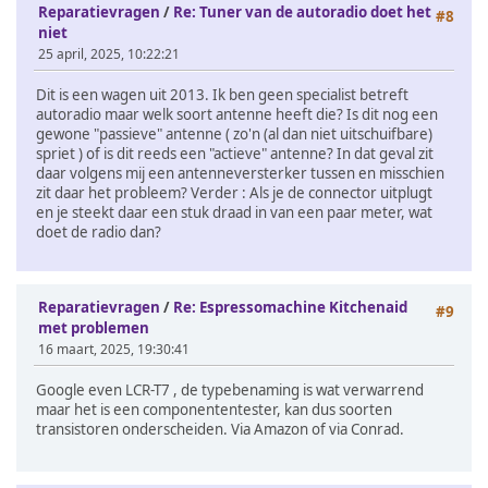
Reparatievragen
/
Re: Tuner van de autoradio doet het
#8
niet
25 april, 2025, 10:22:21
Dit is een wagen uit 2013. Ik ben geen specialist betreft
autoradio maar welk soort antenne heeft die? Is dit nog een
gewone "passieve" antenne ( zo'n (al dan niet uitschuifbare)
spriet ) of is dit reeds een "actieve" antenne? In dat geval zit
daar volgens mij een antenneversterker tussen en misschien
zit daar het probleem? Verder : Als je de connector uitplugt
en je steekt daar een stuk draad in van een paar meter, wat
doet de radio dan?
Reparatievragen
/
Re: Espressomachine Kitchenaid
#9
met problemen
16 maart, 2025, 19:30:41
Google even LCR-T7 , de typebenaming is wat verwarrend
maar het is een componententester, kan dus soorten
transistoren onderscheiden. Via Amazon of via Conrad.