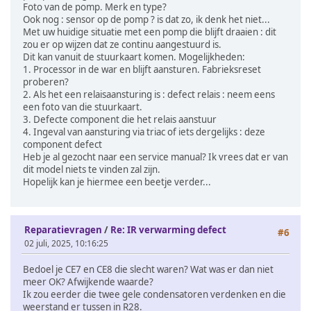
Foto van de pomp. Merk en type?
Ook nog : sensor op de pomp ? is dat zo, ik denk het niet...
Met uw huidige situatie met een pomp die blijft draaien : dit
zou er op wijzen dat ze continu aangestuurd is.
Dit kan vanuit de stuurkaart komen. Mogelijkheden:
1. Processor in de war en blijft aansturen. Fabrieksreset
proberen?
2. Als het een relaisaansturing is : defect relais : neem eens
een foto van die stuurkaart.
3. Defecte component die het relais aanstuur
4. Ingeval van aansturing via triac of iets dergelijks : deze
component defect
Heb je al gezocht naar een service manual? Ik vrees dat er van
dit model niets te vinden zal zijn.
Hopelijk kan je hiermee een beetje verder...
Reparatievragen
/
Re: IR verwarming defect
#6
02 juli, 2025, 10:16:25
Bedoel je CE7 en CE8 die slecht waren? Wat was er dan niet
meer OK? Afwijkende waarde?
Ik zou eerder die twee gele condensatoren verdenken en die
weerstand er tussen in R28.