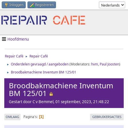
Inloggen
Registreren
Hoofdmenu
Repair Café
Repair Café
►
Onderdelen gevraagd / aangeboden
(Moderators:
hvm
,
Paul Joosten
)
►
Broodbakmachiene Inventum BM 125/01
►
Broodbakmachiene Inventum
BM 125/01
Gestart door C v Bemmel, 01 september, 2023, 21:48:22
Pagina's
OMLAAG
GEBRUIKERSACTIES
1