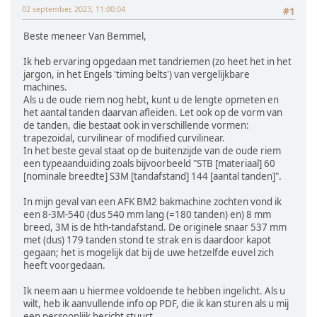
02 september, 2023, 11:00:04
#1
Beste meneer Van Bemmel,
Ik heb ervaring opgedaan met tandriemen (zo heet het in het
jargon, in het Engels 'timing belts') van vergelijkbare
machines.
Als u de oude riem nog hebt, kunt u de lengte opmeten en
het aantal tanden daarvan afleiden. Let ook op de vorm van
de tanden, die bestaat ook in verschillende vormen:
trapezoidal, curvilinear of modified curvilinear.
In het beste geval staat op de buitenzijde van de oude riem
een typeaanduiding zoals bijvoorbeeld "STB [materiaal] 60
[nominale breedte] S3M [tandafstand] 144 [aantal tanden]".
In mijn geval van een AFK BM2 bakmachine zochten vond ik
een 8-3M-540 (dus 540 mm lang (=180 tanden) en) 8 mm
breed, 3M is de hth-tandafstand. De originele snaar 537 mm
met (dus) 179 tanden stond te strak en is daardoor kapot
gegaan; het is mogelijk dat bij de uwe hetzelfde euvel zich
heeft voorgedaan.
Ik neem aan u hiermee voldoende te hebben ingelicht. Als u
wilt, heb ik aanvullende info op PDF, die ik kan sturen als u mij
een persoonlijk bericht stuurt.