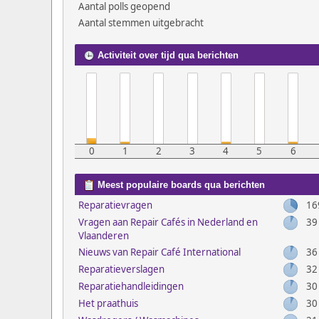
Aantal polls geopend
Aantal stemmen uitgebracht
Activiteit over tijd qua berichten
0
1
2
3
4
5
6
Meest populaire boards qua berichten
Reparatievragen
16
Vragen aan Repair Cafés in Nederland en
39
Vlaanderen
Nieuws van Repair Café International
36
Reparatieverslagen
32
Reparatiehandleidingen
30
Het praathuis
30