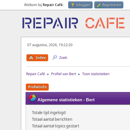
Welkom bij
Repair Café
.
Inloggen
Registreren
07 augustus, 2026, 19:22:20
Index
Zoek
Repair Café
Profiel van Bert
Toon statistieken
►
►
Profielinfo
Algemene statistieken - Bert
Totale tijd ingelogd
Totaal aantal berichten
Totaal aantal topics gestart