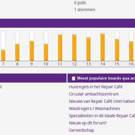
0 polls
1 stemmen
7
8
9
10
11
12
13
14
15
16
Meest populaire boards qua acti
9
Huisregels in het Repair Café
Circulair ambachtscentrum
Nieuws van Repair Café Internation
Wasdrogers / Wasmachines
Specialiteiten in dit lokale Repair Ca
Nieuw op dit forum?
Gereedschap