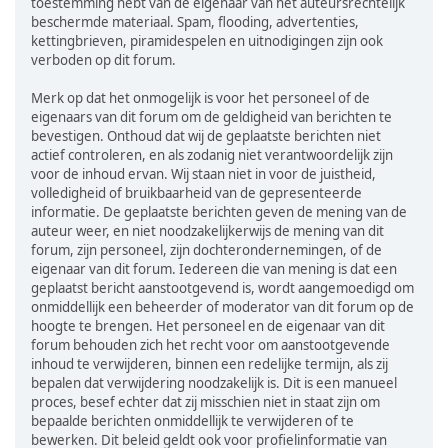
toestemming hebt van de eigenaar van het auteursrechtelijk
beschermde materiaal. Spam, flooding, advertenties,
kettingbrieven, piramidespelen en uitnodigingen zijn ook
verboden op dit forum.
Merk op dat het onmogelijk is voor het personeel of de
eigenaars van dit forum om de geldigheid van berichten te
bevestigen. Onthoud dat wij de geplaatste berichten niet
actief controleren, en als zodanig niet verantwoordelijk zijn
voor de inhoud ervan. Wij staan niet in voor de juistheid,
volledigheid of bruikbaarheid van de gepresenteerde
informatie. De geplaatste berichten geven de mening van de
auteur weer, en niet noodzakelijkerwijs de mening van dit
forum, zijn personeel, zijn dochterondernemingen, of de
eigenaar van dit forum. Iedereen die van mening is dat een
geplaatst bericht aanstootgevend is, wordt aangemoedigd om
onmiddellijk een beheerder of moderator van dit forum op de
hoogte te brengen. Het personeel en de eigenaar van dit
forum behouden zich het recht voor om aanstootgevende
inhoud te verwijderen, binnen een redelijke termijn, als zij
bepalen dat verwijdering noodzakelijk is. Dit is een manueel
proces, besef echter dat zij misschien niet in staat zijn om
bepaalde berichten onmiddellijk te verwijderen of te
bewerken. Dit beleid geldt ook voor profielinformatie van