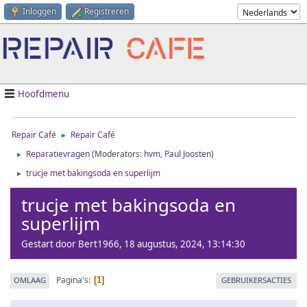
Inloggen
Registreren
Hoofdmenu
Repair Café
Repair Café
►
Reparatievragen
(Moderators:
hvm
,
Paul Joosten
)
►
trucje met bakingsoda en superlijm
►
trucje met bakingsoda en
superlijm
Gestart door Bert1966, 18 augustus, 2024, 13:14:30
Pagina's
OMLAAG
GEBRUIKERSACTIES
1