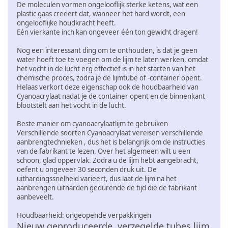
De moleculen vormen ongelooflijk sterke ketens, wat een
plastic gaas creëert dat, wanneer het hard wordt, een
ongelooflijke houdkracht heeft.
Eén vierkante inch kan ongeveer één ton gewicht dragen!
Nog een interessant ding om te onthouden, is dat je geen
water hoeft toe te voegen om de lijm te laten werken, omdat
het vocht in de lucht erg effectief is in het starten van het
chemische proces, zodra je de lijmtube of -container opent.
Helaas verkort deze eigenschap ook de houdbaarheid van
Cyanoacrylaat nadat je de container opent en de binnenkant
blootstelt aan het vocht in de lucht.
Beste manier om cyanoacrylaatlijm te gebruiken
Verschillende soorten Cyanoacrylaat vereisen verschillende
aanbrengtechnieken , dus het is belangrijk om de instructies
van de fabrikant te lezen. Over het algemeen wilt u een
schoon, glad oppervlak. Zodra u de lijm hebt aangebracht,
oefent u ongeveer 30 seconden druk uit. De
uithardingssnelheid varieert, dus laat de lijm na het
aanbrengen uitharden gedurende de tijd die de fabrikant
aanbeveelt.
Houdbaarheid: ongeopende verpakkingen
Nieuw geproduceerde, verzegelde tubes lijm