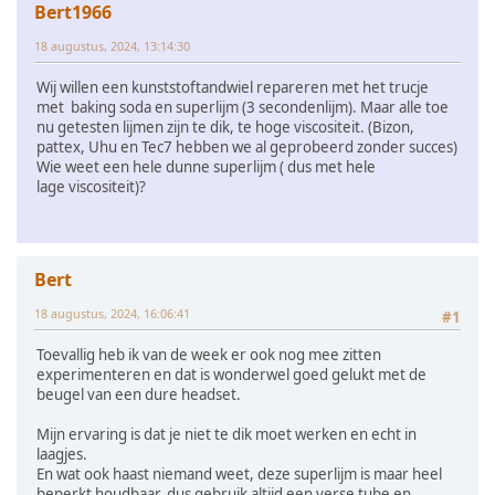
Bert1966
18 augustus, 2024, 13:14:30
Wij willen een kunststoftandwiel repareren met het trucje
met baking soda en superlijm (3 secondenlijm). Maar alle toe
nu getesten lijmen zijn te dik, te hoge viscositeit. (Bizon,
pattex, Uhu en Tec7 hebben we al geprobeerd zonder succes)
Wie weet een hele dunne superlijm ( dus met hele
lage viscositeit)?
Bert
18 augustus, 2024, 16:06:41
#1
Toevallig heb ik van de week er ook nog mee zitten
experimenteren en dat is wonderwel goed gelukt met de
beugel van een dure headset.
Mijn ervaring is dat je niet te dik moet werken en echt in
laagjes.
En wat ook haast niemand weet, deze superlijm is maar heel
beperkt houdbaar, dus gebruik altijd een verse tube en