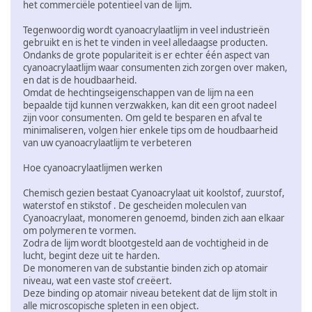
het commerciële potentieel van de lijm.
Tegenwoordig wordt cyanoacrylaatlijm in veel industrieën
gebruikt en is het te vinden in veel alledaagse producten.
Ondanks de grote populariteit is er echter één aspect van
cyanoacrylaatlijm waar consumenten zich zorgen over maken,
en dat is de houdbaarheid.
Omdat de hechtingseigenschappen van de lijm na een
bepaalde tijd kunnen verzwakken, kan dit een groot nadeel
zijn voor consumenten. Om geld te besparen en afval te
minimaliseren, volgen hier enkele tips om de houdbaarheid
van uw cyanoacrylaatlijm te verbeteren
Hoe cyanoacrylaatlijmen werken
Chemisch gezien bestaat Cyanoacrylaat uit koolstof, zuurstof,
waterstof en stikstof . De gescheiden moleculen van
Cyanoacrylaat, monomeren genoemd, binden zich aan elkaar
om polymeren te vormen.
Zodra de lijm wordt blootgesteld aan de vochtigheid in de
lucht, begint deze uit te harden.
De monomeren van de substantie binden zich op atomair
niveau, wat een vaste stof creëert.
Deze binding op atomair niveau betekent dat de lijm stolt in
alle microscopische spleten in een object.