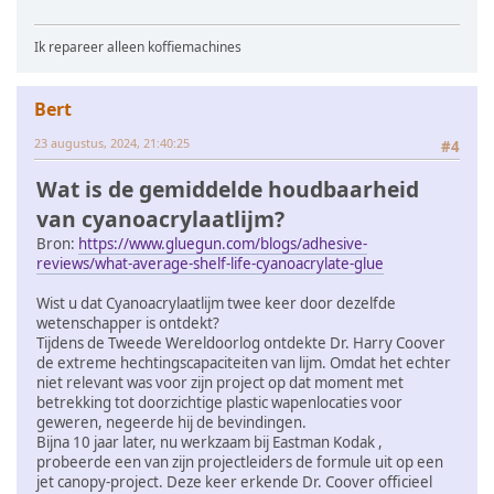
Ik repareer alleen koffiemachines
Bert
23 augustus, 2024, 21:40:25
#4
Wat is de gemiddelde houdbaarheid
van cyanoacrylaatlijm?
Bron:
https://www.gluegun.com/blogs/adhesive-
reviews/what-average-shelf-life-cyanoacrylate-glue
Wist u dat Cyanoacrylaatlijm twee keer door dezelfde
wetenschapper is ontdekt?
Tijdens de Tweede Wereldoorlog ontdekte Dr. Harry Coover
de extreme hechtingscapaciteiten van lijm. Omdat het echter
niet relevant was voor zijn project op dat moment met
betrekking tot doorzichtige plastic wapenlocaties voor
geweren, negeerde hij de bevindingen.
Bijna 10 jaar later, nu werkzaam bij Eastman Kodak ,
probeerde een van zijn projectleiders de formule uit op een
jet canopy-project. Deze keer erkende Dr. Coover officieel