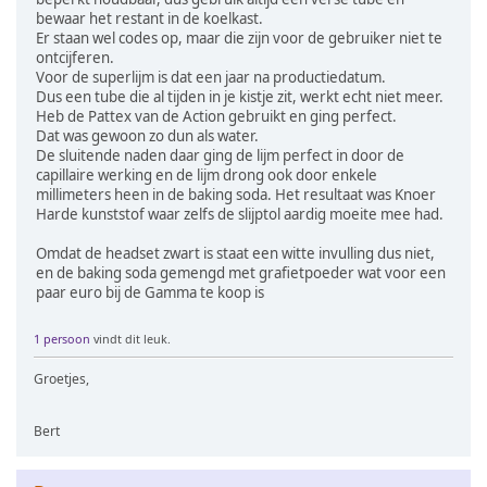
bewaar het restant in de koelkast.
Er staan wel codes op, maar die zijn voor de gebruiker niet te
ontcijferen.
Voor de superlijm is dat een jaar na productiedatum.
Dus een tube die al tijden in je kistje zit, werkt echt niet meer.
Heb de Pattex van de Action gebruikt en ging perfect.
Dat was gewoon zo dun als water.
De sluitende naden daar ging de lijm perfect in door de
capillaire werking en de lijm drong ook door enkele
millimeters heen in de baking soda. Het resultaat was Knoer
Harde kunststof waar zelfs de slijptol aardig moeite mee had.
Omdat de headset zwart is staat een witte invulling dus niet,
en de baking soda gemengd met grafietpoeder wat voor een
paar euro bij de Gamma te koop is
1 persoon
vindt dit leuk.
Groetjes,
Bert